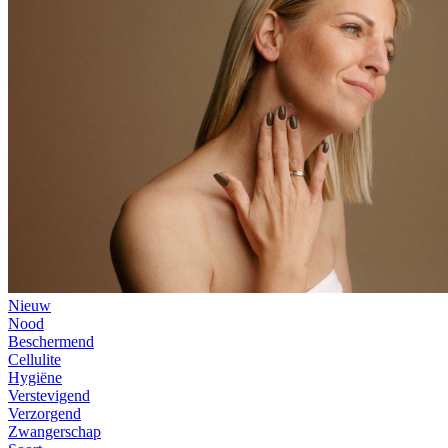
Nieuw
Nood
Beschermend
Cellulite
Hygiëne
Verstevigend
Verzorgend
Zwangerschap