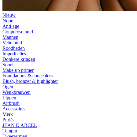
Nieuw
Nood
Anti-age
Couperose huid
Mannen
Vette huid
Roodheden
Imperfecties
Donkere kringen
Soort
Make-up primer
Foundations & concealers
Blush, bronzer & highlighter
Ogen
Wenkbrauwen
Lippen
Airbrush
Accessoires
Merk
Purlés
JEAN D'ARCEL
Temptu
Tweezerman