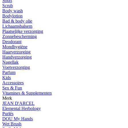
Soort
Scrub
Body wash
Bodylotion
Bad & body olie
Lichaamsbalsem
Plaatselijke verzorging
Zonnebescherming
Deodorant
Mondhygiëne
Haarverzorging
Handverzorging
Nagellak
Voetverzorging
Parfum
Kids
Accessoires
Sex & Fun
Vitamines & Supplementen
Merk
JEAN D'ARCEL
Elemental Herbology
Purlés
DOU My Hands
Wet Brush