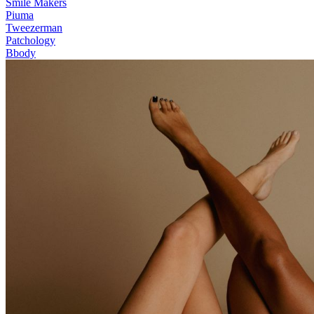
Smile Makers
Piuma
Tweezerman
Patchology
Bbody