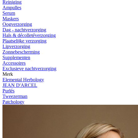
Reiniging
Ampulles
Serum
Maskers
Oogverzorging
Dag - nachtverzorging
Hals & décolletéverzorging
Plaatselijke verzorging
Lipverzorging
Zonnebescherming
Supplementen
Accessoires
Exclusieve nachtverzorging
Merk
Elemental Herbology
JEAN D'ARCEL
Purlés
Tweezerman
Patchology