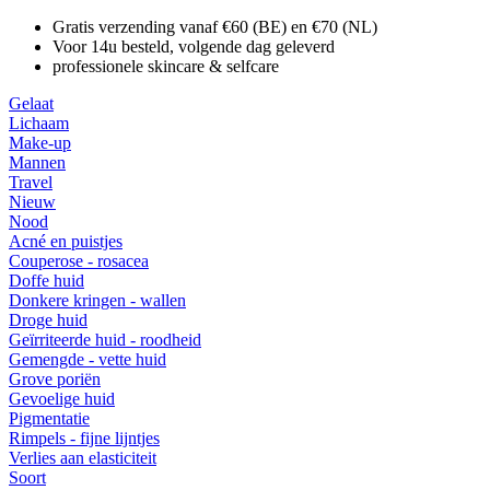
Gratis verzending vanaf €60 (BE) en €70 (NL)
Voor 14u besteld, volgende dag geleverd
professionele skincare & selfcare
Gelaat
Lichaam
Make-up
Mannen
Travel
Nieuw
Nood
Acné en puistjes
Couperose - rosacea
Doffe huid
Donkere kringen - wallen
Droge huid
Geïrriteerde huid - roodheid
Gemengde - vette huid
Grove poriën
Gevoelige huid
Pigmentatie
Rimpels - fijne lijntjes
Verlies aan elasticiteit
Soort