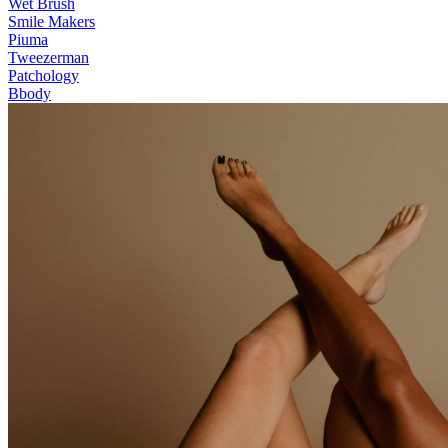
Wet Brush
Smile Makers
Piuma
Tweezerman
Patchology
Bbody