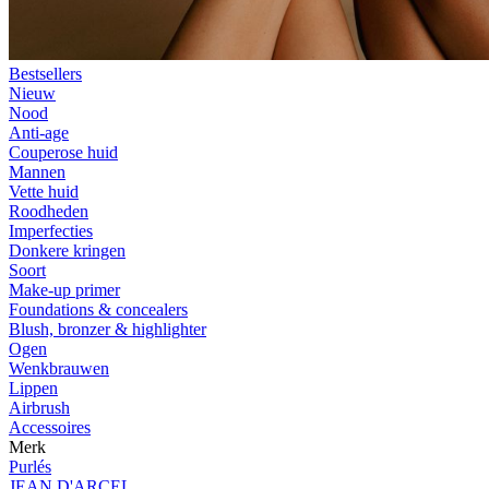
Bestsellers
Nieuw
Nood
Anti-age
Couperose huid
Mannen
Vette huid
Roodheden
Imperfecties
Donkere kringen
Soort
Make-up primer
Foundations & concealers
Blush, bronzer & highlighter
Ogen
Wenkbrauwen
Lippen
Airbrush
Accessoires
Merk
Purlés
JEAN D'ARCEL