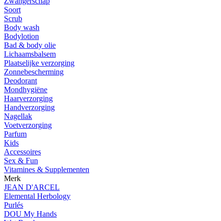
Zwangerschap
Soort
Scrub
Body wash
Bodylotion
Bad & body olie
Lichaamsbalsem
Plaatselijke verzorging
Zonnebescherming
Deodorant
Mondhygiëne
Haarverzorging
Handverzorging
Nagellak
Voetverzorging
Parfum
Kids
Accessoires
Sex & Fun
Vitamines & Supplementen
Merk
JEAN D'ARCEL
Elemental Herbology
Purlés
DOU My Hands