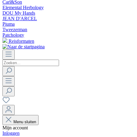
Carl&Son
Elemental Herbology
DOU My Hands
JEAN D'ARCEL
Piuma
Tweezerman
Patchology
Reisformaten
Menu sluiten
Mijn account
Inloggen