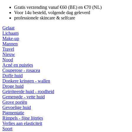
Gratis verzending vanaf €60 (BE) en €70 (NL)
Voor 14u besteld, volgende dag geleverd
professionele skincare & selfcare
Gelaat
Lichaam
Make-up
Mannen
Travel
Nieuw
Nood
Acné en puistjes
Couperose - rosacea
Doffe huid
Donkere kringen - wallen
Droge huid
Geïrriteerde huid - roodheid
Gemengde - vette huid
Grove poriën
Gevoelige huid
Pigmentatie
Rimpels - fijne lijntjes
Verlies aan elasticiteit
Soort