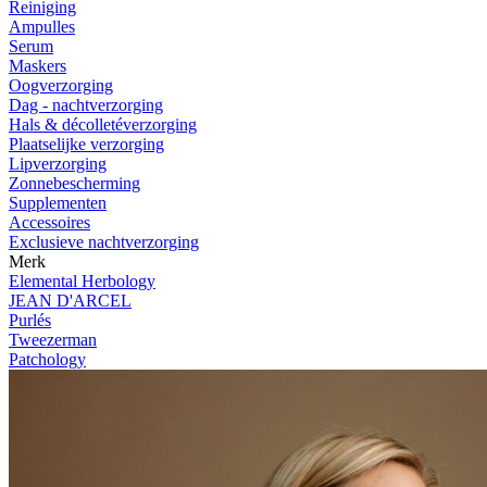
Reiniging
Ampulles
Serum
Maskers
Oogverzorging
Dag - nachtverzorging
Hals & décolletéverzorging
Plaatselijke verzorging
Lipverzorging
Zonnebescherming
Supplementen
Accessoires
Exclusieve nachtverzorging
Merk
Elemental Herbology
JEAN D'ARCEL
Purlés
Tweezerman
Patchology