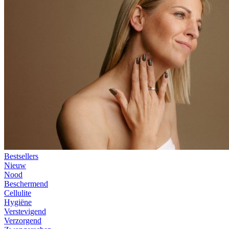
Bestsellers
Nieuw
Nood
Beschermend
Cellulite
Hygiëne
Verstevigend
Verzorgend