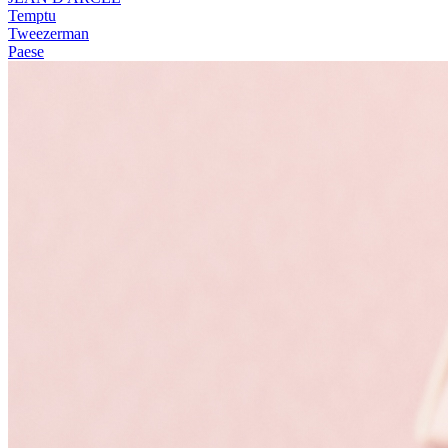
Temptu
Tweezerman
Paese