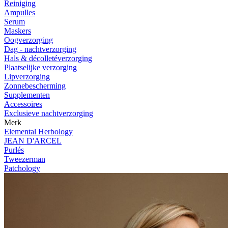
Reiniging
Ampulles
Serum
Maskers
Oogverzorging
Dag - nachtverzorging
Hals & décolletéverzorging
Plaatselijke verzorging
Lipverzorging
Zonnebescherming
Supplementen
Accessoires
Exclusieve nachtverzorging
Merk
Elemental Herbology
JEAN D'ARCEL
Purlés
Tweezerman
Patchology