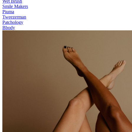
Wet Brush
Smile Makers
Piuma
Tweezerman
Patchology
Bbody