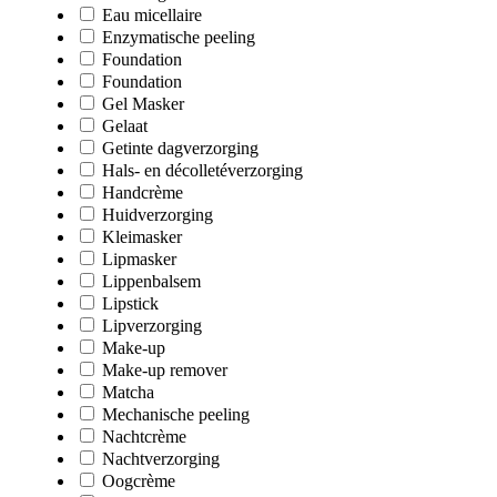
Eau micellaire
Enzymatische peeling
Foundation
Foundation
Gel Masker
Gelaat
Getinte dagverzorging
Hals- en décolletéverzorging
Handcrème
Huidverzorging
Kleimasker
Lipmasker
Lippenbalsem
Lipstick
Lipverzorging
Make-up
Make-up remover
Matcha
Mechanische peeling
Nachtcrème
Nachtverzorging
Oogcrème