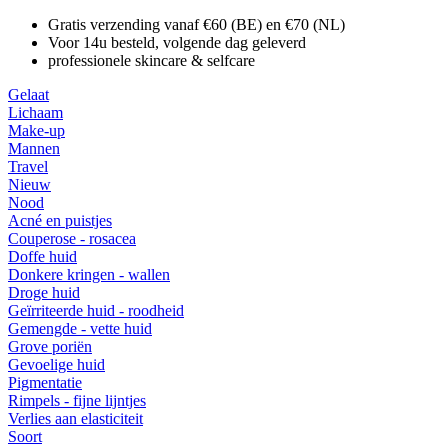
Gratis verzending vanaf €60 (BE) en €70 (NL)
Voor 14u besteld, volgende dag geleverd
professionele skincare & selfcare
Gelaat
Lichaam
Make-up
Mannen
Travel
Nieuw
Nood
Acné en puistjes
Couperose - rosacea
Doffe huid
Donkere kringen - wallen
Droge huid
Geïrriteerde huid - roodheid
Gemengde - vette huid
Grove poriën
Gevoelige huid
Pigmentatie
Rimpels - fijne lijntjes
Verlies aan elasticiteit
Soort