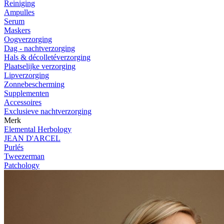
Reiniging
Ampulles
Serum
Maskers
Oogverzorging
Dag - nachtverzorging
Hals & décolletéverzorging
Plaatselijke verzorging
Lipverzorging
Zonnebescherming
Supplementen
Accessoires
Exclusieve nachtverzorging
Merk
Elemental Herbology
JEAN D'ARCEL
Purlés
Tweezerman
Patchology