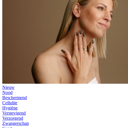
Nieuw
Nood
Beschermend
Cellulite
Hygiëne
Verstevigend
Verzorgend
Zwangerschap