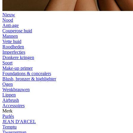
Nieuw
Nood
Anti-age
Couperose huid
Mannen
Vette huid
Roodheden
Imperfecties
Donkere kringen
Soort
Make-up primer
Foundations & concealers
Blush, bronzer & highlighter
Ogen
Wenkbrauwen
Lippen
Airbrush
Accessoires
Merk
Purlés
JEAN D'ARCEL
Temptu
Tweezerman