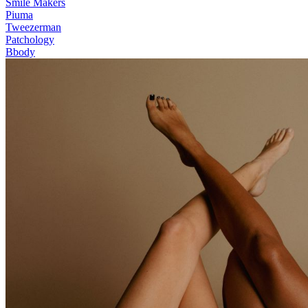
Smile Makers
Piuma
Tweezerman
Patchology
Bbody