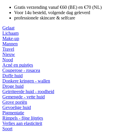
Gratis verzending vanaf €60 (BE) en €70 (NL)
Voor 14u besteld, volgende dag geleverd
professionele skincare & selfcare
Gelaat
Lichaam
Make-up
Mannen
Travel
Nieuw
Nood
Acné en puistjes
Couperose - rosacea
Doffe huid
Donkere kringen - wallen
Droge huid
Geïrriteerde huid - roodheid
Gemengde - vette huid
Grove poriën
Gevoelige huid
Pigmentatie
Rimpels - fijne lijntjes
Verlies aan elasticiteit
Soort