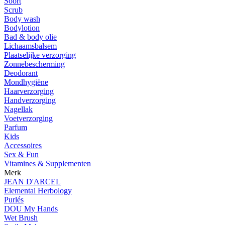
Soort
Scrub
Body wash
Bodylotion
Bad & body olie
Lichaamsbalsem
Plaatselijke verzorging
Zonnebescherming
Deodorant
Mondhygiëne
Haarverzorging
Handverzorging
Nagellak
Voetverzorging
Parfum
Kids
Accessoires
Sex & Fun
Vitamines & Supplementen
Merk
JEAN D'ARCEL
Elemental Herbology
Purlés
DOU My Hands
Wet Brush