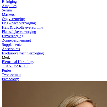
Reiniging
Ampulles
Serum
Maskers
Oogverzorging
Dag - nachtverzorging
Hals & décolletéverzorging
Plaatselijke verzorging
Lipverzorging
Zonnebescherming
Supplementen
Accessoires
Exclusieve nachtverzorging
Merk
Elemental Herbology
JEAN D'ARCEL
Purlés
Tweezerman
Patchology