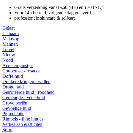
Gratis verzending vanaf €60 (BE) en €70 (NL)
Voor 14u besteld, volgende dag geleverd
professionele skincare & selfcare
Gelaat
Lichaam
Make-up
Mannen
Travel
Nieuw
Nood
Acné en puistjes
Couperose - rosacea
Doffe huid
Donkere kringen - wallen
Droge huid
Geïrriteerde huid - roodheid
Gemengde - vette huid
Grove poriën
Gevoelige huid
Pigmentatie
Rimpels - fijne lijntjes
Verlies aan elasticiteit
Soort