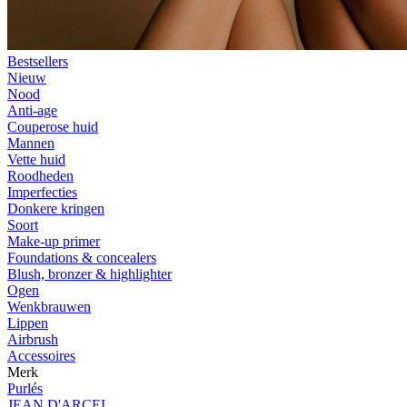
Bestsellers
Nieuw
Nood
Anti-age
Couperose huid
Mannen
Vette huid
Roodheden
Imperfecties
Donkere kringen
Soort
Make-up primer
Foundations & concealers
Blush, bronzer & highlighter
Ogen
Wenkbrauwen
Lippen
Airbrush
Accessoires
Merk
Purlés
JEAN D'ARCEL