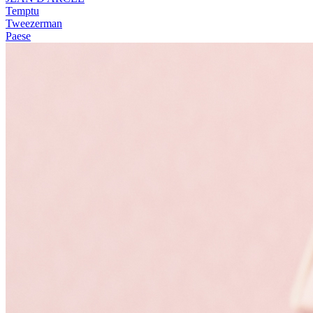
Temptu
Tweezerman
Paese