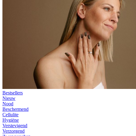
Bestsellers
Nieuw
Nood
Beschermend
Cellulite
Hygiëne
Verstevigend
Verzorgend