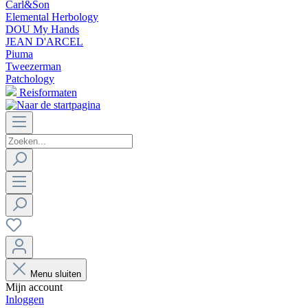
Carl&Son
Elemental Herbology
DOU My Hands
JEAN D'ARCEL
Piuma
Tweezerman
Patchology
Reisformaten
Menu sluiten
Mijn account
Inloggen