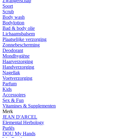
Zwangerschap
Soort
Scrub
Body wash
Bodylotion
Bad & body olie
Lichaamsbalsem
Plaatselijke verzorging
Zonnebescherming
Deodorant
Mondhygiëne
Haarverzorging
Handverzorging
Nagellak
Voetverzorging
Parfum
Kids
Accessoires
Sex & Fun
Vitamines & Supplementen
Merk
JEAN D'ARCEL
Elemental Herbology
Purlés
DOU My Hands