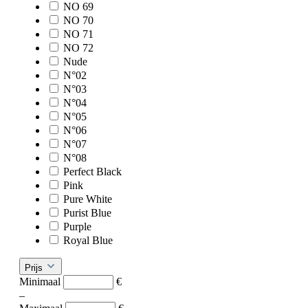
NO 69
NO 70
NO 71
NO 72
Nude
N°02
N°03
N°04
N°05
N°06
N°07
N°08
Perfect Black
Pink
Pure White
Purist Blue
Purple
Royal Blue
Prijs
Minimaal
€
–