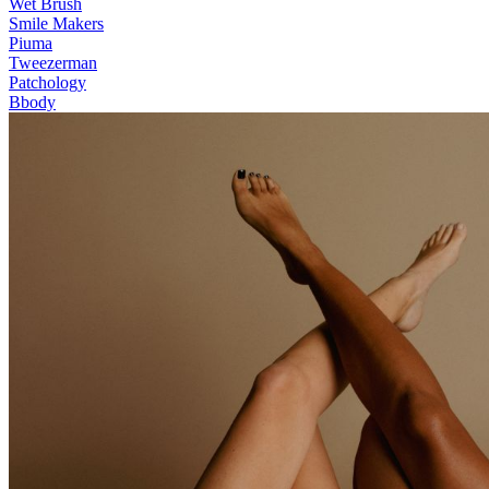
Wet Brush
Smile Makers
Piuma
Tweezerman
Patchology
Bbody