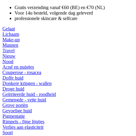
Gratis verzending vanaf €60 (BE) en €70 (NL)
Voor 14u besteld, volgende dag geleverd
professionele skincare & selfcare
Gelaat
Lichaam
Make-up
Mannen
Travel
Nieuw
Nood
Acné en puistjes
Couperose - rosacea
Doffe huid
Donkere kringen - wallen
Droge huid
Geïrriteerde huid - roodheid
Gemengde - vette huid
Grove poriën
Gevoelige huid
Pigmentatie
Rimpels - fijne lijntjes
Verlies aan elasticiteit
Soort