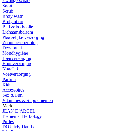
Zwangerschap
Soort
Scrub
Body wash
Bodylotion
Bad & body olie
Lichaamsbalsem
Plaatselijke verzorging
Zonnebescherming
Deodorant
Mondhygiëne
Haarverzorging
Handverzorging
Nagellak
Voetverzorging
Parfum
Kids
Accessoires
Sex & Fun
Vitamines & Supplementen
Merk
JEAN D'ARCEL
Elemental Herbology
Purlés
DOU My Hands