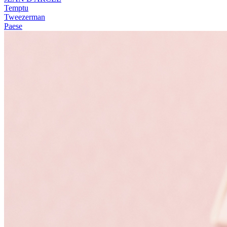
Temptu
Tweezerman
Paese