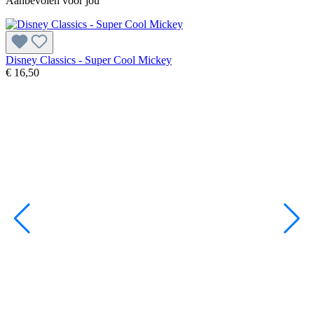
Aanbevolen voor jou
Disney Classics - Super Cool Mickey
F
€ 16,50
€