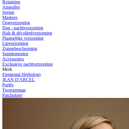
Reiniging
Ampulles
Serum
Maskers
Oogverzorging
Dag - nachtverzorging
Hals & décolletéverzorging
Plaatselijke verzorging
Lipverzorging
Zonnebescherming
Supplementen
Accessoires
Exclusieve nachtverzorging
Merk
Elemental Herbology
JEAN D'ARCEL
Purlés
Tweezerman
Patchology