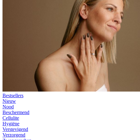
Bestsellers
Nieuw
Nood
Beschermend
Cellulite
Hygiëne
Verstevigend
Verzorgend