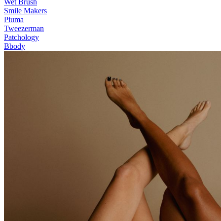
Wet Brush
Smile Makers
Piuma
Tweezerman
Patchology
Bbody