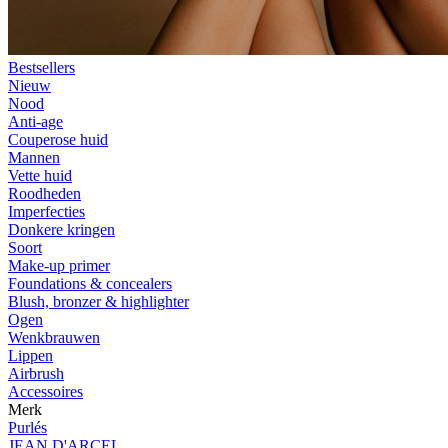
Bestsellers
Nieuw
Nood
Anti-age
Couperose huid
Mannen
Vette huid
Roodheden
Imperfecties
Donkere kringen
Soort
Make-up primer
Foundations & concealers
Blush, bronzer & highlighter
Ogen
Wenkbrauwen
Lippen
Airbrush
Accessoires
Merk
Purlés
JEAN D'ARCEL