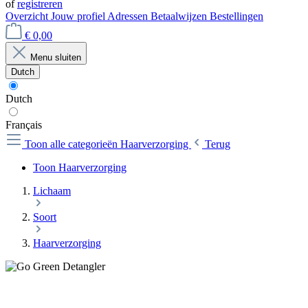
of
registreren
Overzicht
Jouw profiel
Adressen
Betaalwijzen
Bestellingen
€ 0,00
Menu sluiten
Dutch
Dutch
Français
Toon alle categorieën
Haarverzorging
Terug
Toon Haarverzorging
Lichaam
Soort
Haarverzorging