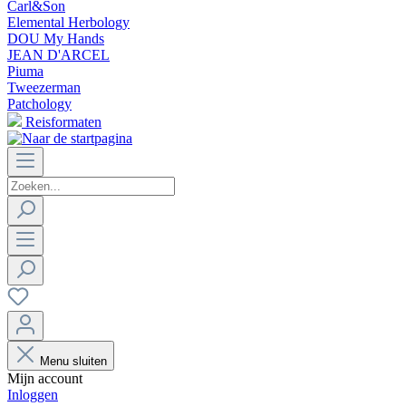
Carl&Son
Elemental Herbology
DOU My Hands
JEAN D'ARCEL
Piuma
Tweezerman
Patchology
Reisformaten
Menu sluiten
Mijn account
Inloggen