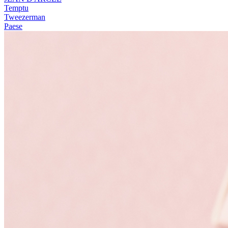
Temptu
Tweezerman
Paese