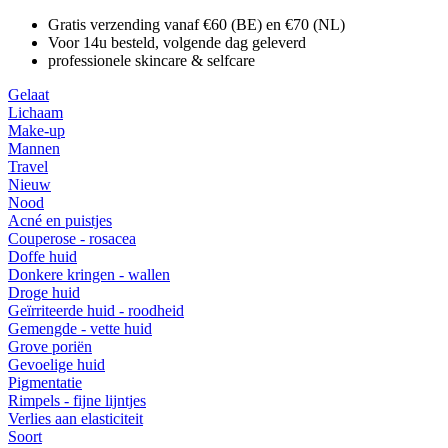
Gratis verzending vanaf €60 (BE) en €70 (NL)
Voor 14u besteld, volgende dag geleverd
professionele skincare & selfcare
Gelaat
Lichaam
Make-up
Mannen
Travel
Nieuw
Nood
Acné en puistjes
Couperose - rosacea
Doffe huid
Donkere kringen - wallen
Droge huid
Geïrriteerde huid - roodheid
Gemengde - vette huid
Grove poriën
Gevoelige huid
Pigmentatie
Rimpels - fijne lijntjes
Verlies aan elasticiteit
Soort