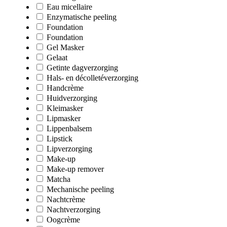
Eau micellaire
Enzymatische peeling
Foundation
Foundation
Gel Masker
Gelaat
Getinte dagverzorging
Hals- en décolletéverzorging
Handcrème
Huidverzorging
Kleimasker
Lipmasker
Lippenbalsem
Lipstick
Lipverzorging
Make-up
Make-up remover
Matcha
Mechanische peeling
Nachtcrème
Nachtverzorging
Oogcrème