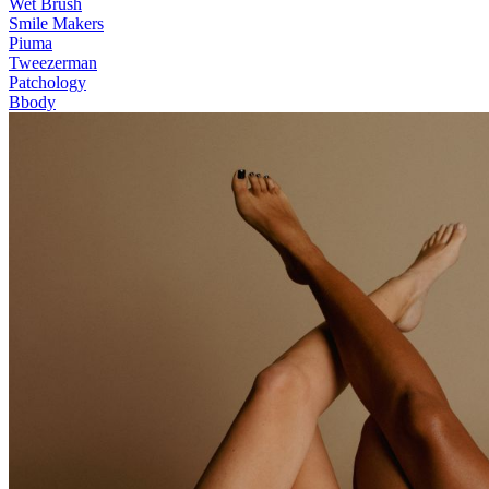
Wet Brush
Smile Makers
Piuma
Tweezerman
Patchology
Bbody