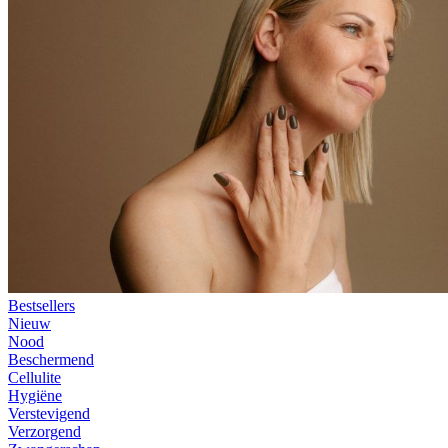
Bestsellers
Nieuw
Nood
Beschermend
Cellulite
Hygiëne
Verstevigend
Verzorgend