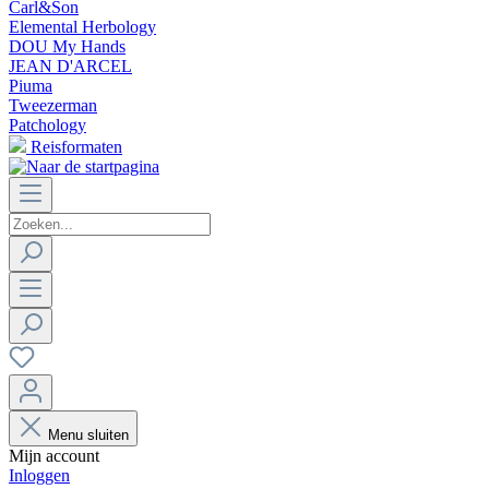
Carl&Son
Elemental Herbology
DOU My Hands
JEAN D'ARCEL
Piuma
Tweezerman
Patchology
Reisformaten
Menu sluiten
Mijn account
Inloggen