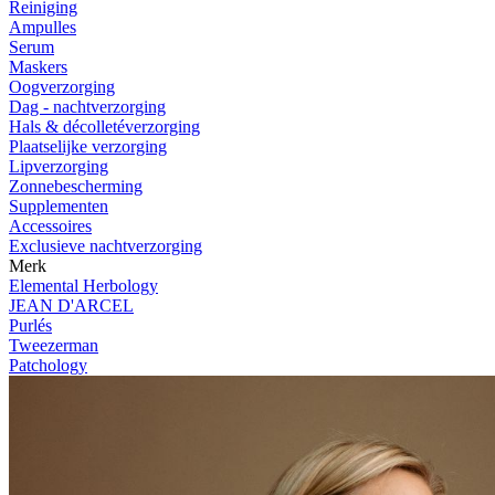
Reiniging
Ampulles
Serum
Maskers
Oogverzorging
Dag - nachtverzorging
Hals & décolletéverzorging
Plaatselijke verzorging
Lipverzorging
Zonnebescherming
Supplementen
Accessoires
Exclusieve nachtverzorging
Merk
Elemental Herbology
JEAN D'ARCEL
Purlés
Tweezerman
Patchology