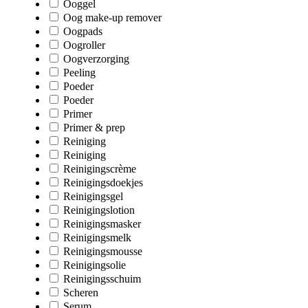
Ooggel
Oog make-up remover
Oogpads
Oogroller
Oogverzorging
Peeling
Poeder
Poeder
Primer
Primer & prep
Reiniging
Reiniging
Reinigingscrème
Reinigingsdoekjes
Reinigingsgel
Reinigingslotion
Reinigingsmasker
Reinigingsmelk
Reinigingsmousse
Reinigingsolie
Reinigingsschuim
Scheren
Serum