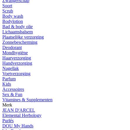
Zwangerschap
Soort
Scrub
Body wash
Bodylotion
Bad & body olie
Lichaamsbalsem
Plaatselijke verzorging
Zonnebescherming
Deodorant
Mondhygiëne
Haarverzorging
Handverzorging
Nagellak
Voetverzorging
Parfum
Kids
Accessoires
Sex & Fun
Vitamines & Supplementen
Merk
JEAN D'ARCEL
Elemental Herbology
Purlés
DOU My Hands