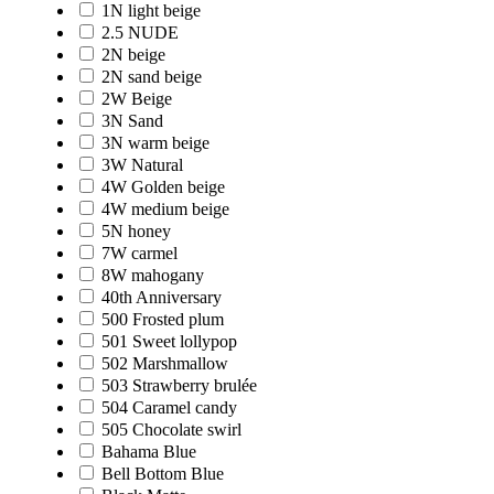
1N light beige
2.5 NUDE
2N beige
2N sand beige
2W Beige
3N Sand
3N warm beige
3W Natural
4W Golden beige
4W medium beige
5N honey
7W carmel
8W mahogany
40th Anniversary
500 Frosted plum
501 Sweet lollypop
502 Marshmallow
503 Strawberry brulée
504 Caramel candy
505 Chocolate swirl
Bahama Blue
Bell Bottom Blue