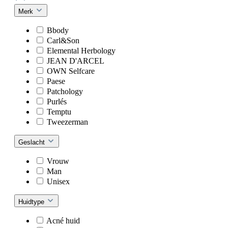
Merk
Bbody
Carl&Son
Elemental Herbology
JEAN D'ARCEL
OWN Selfcare
Paese
Patchology
Purlés
Temptu
Tweezerman
Geslacht
Vrouw
Man
Unisex
Huidtype
Acné huid