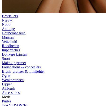
Bestsellers
Nieuw
Nood
Anti-age
Couperose huid
Mannen
Vette huid
Roodheden
Imperfecties
Donkere kringen
Soort
Make-up primer
Foundations & concealers
Blush, bronzer & highlighter
Ogen
Wenkbrauwen
Lippen
Airbrush
Accessoires
Merk
Purlés
JEAN D'ARCEL