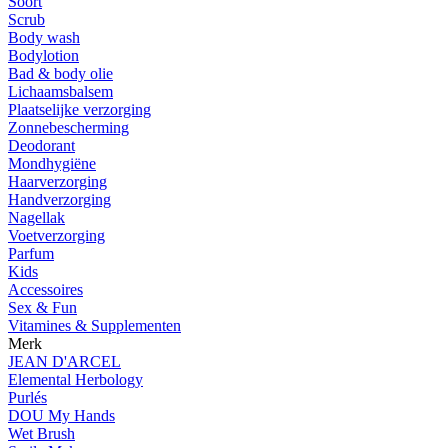
Soort
Scrub
Body wash
Bodylotion
Bad & body olie
Lichaamsbalsem
Plaatselijke verzorging
Zonnebescherming
Deodorant
Mondhygiëne
Haarverzorging
Handverzorging
Nagellak
Voetverzorging
Parfum
Kids
Accessoires
Sex & Fun
Vitamines & Supplementen
Merk
JEAN D'ARCEL
Elemental Herbology
Purlés
DOU My Hands
Wet Brush