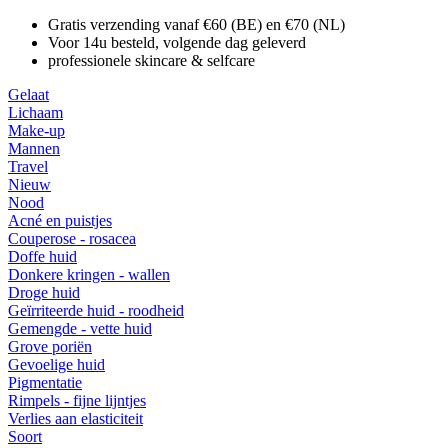
Gratis verzending vanaf €60 (BE) en €70 (NL)
Voor 14u besteld, volgende dag geleverd
professionele skincare & selfcare
Gelaat
Lichaam
Make-up
Mannen
Travel
Nieuw
Nood
Acné en puistjes
Couperose - rosacea
Doffe huid
Donkere kringen - wallen
Droge huid
Geïrriteerde huid - roodheid
Gemengde - vette huid
Grove poriën
Gevoelige huid
Pigmentatie
Rimpels - fijne lijntjes
Verlies aan elasticiteit
Soort