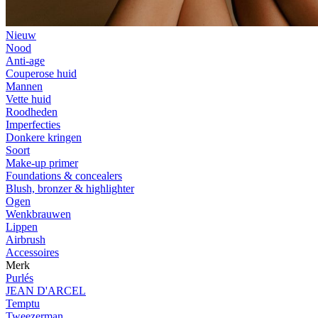
Nieuw
Nood
Anti-age
Couperose huid
Mannen
Vette huid
Roodheden
Imperfecties
Donkere kringen
Soort
Make-up primer
Foundations & concealers
Blush, bronzer & highlighter
Ogen
Wenkbrauwen
Lippen
Airbrush
Accessoires
Merk
Purlés
JEAN D'ARCEL
Temptu
Tweezerman