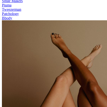
Smile Makers
Piuma
Tweezerman
Patchology
Bbody