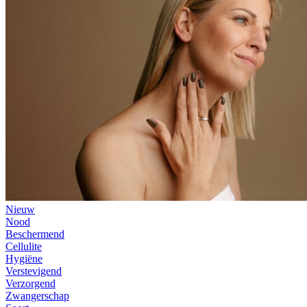
Nieuw
Nood
Beschermend
Cellulite
Hygiëne
Verstevigend
Verzorgend
Zwangerschap