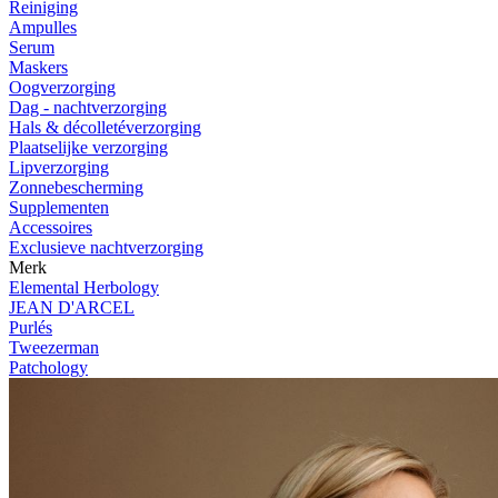
Reiniging
Ampulles
Serum
Maskers
Oogverzorging
Dag - nachtverzorging
Hals & décolletéverzorging
Plaatselijke verzorging
Lipverzorging
Zonnebescherming
Supplementen
Accessoires
Exclusieve nachtverzorging
Merk
Elemental Herbology
JEAN D'ARCEL
Purlés
Tweezerman
Patchology