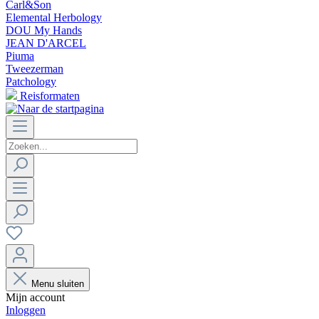
Carl&Son
Elemental Herbology
DOU My Hands
JEAN D'ARCEL
Piuma
Tweezerman
Patchology
Reisformaten
Menu sluiten
Mijn account
Inloggen