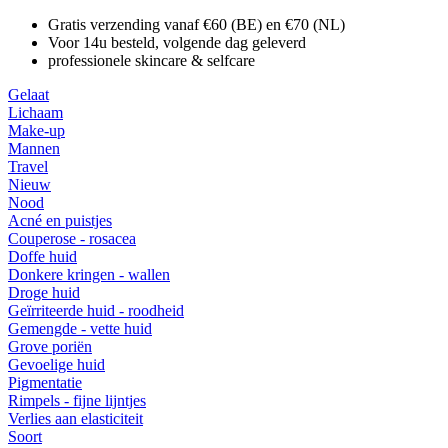
Gratis verzending vanaf €60 (BE) en €70 (NL)
Voor 14u besteld, volgende dag geleverd
professionele skincare & selfcare
Gelaat
Lichaam
Make-up
Mannen
Travel
Nieuw
Nood
Acné en puistjes
Couperose - rosacea
Doffe huid
Donkere kringen - wallen
Droge huid
Geïrriteerde huid - roodheid
Gemengde - vette huid
Grove poriën
Gevoelige huid
Pigmentatie
Rimpels - fijne lijntjes
Verlies aan elasticiteit
Soort