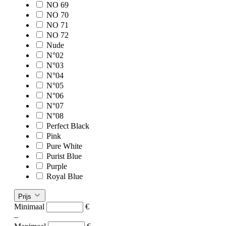
NO 69
NO 70
NO 71
NO 72
Nude
N°02
N°03
N°04
N°05
N°06
N°07
N°08
Perfect Black
Pink
Pure White
Purist Blue
Purple
Royal Blue
Prijs
Minimaal
€
–