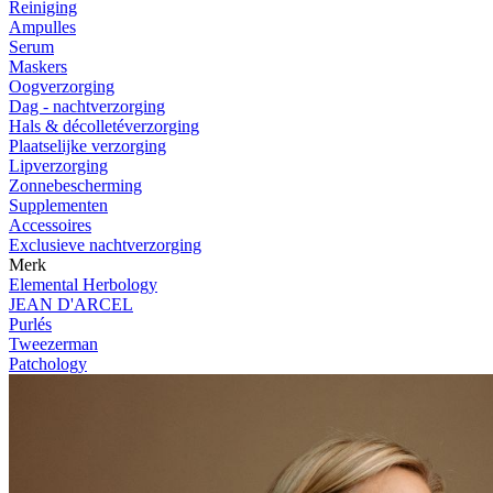
Reiniging
Ampulles
Serum
Maskers
Oogverzorging
Dag - nachtverzorging
Hals & décolletéverzorging
Plaatselijke verzorging
Lipverzorging
Zonnebescherming
Supplementen
Accessoires
Exclusieve nachtverzorging
Merk
Elemental Herbology
JEAN D'ARCEL
Purlés
Tweezerman
Patchology