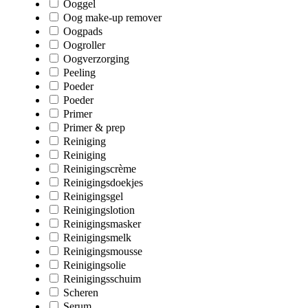
Ooggel
Oog make-up remover
Oogpads
Oogroller
Oogverzorging
Peeling
Poeder
Poeder
Primer
Primer & prep
Reiniging
Reiniging
Reinigingscrème
Reinigingsdoekjes
Reinigingsgel
Reinigingslotion
Reinigingsmasker
Reinigingsmelk
Reinigingsmousse
Reinigingsolie
Reinigingsschuim
Scheren
Serum