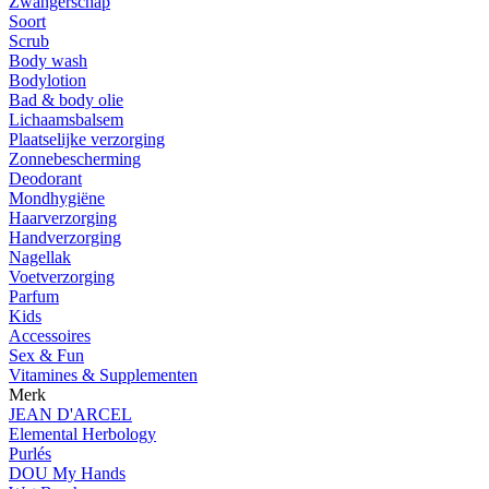
Zwangerschap
Soort
Scrub
Body wash
Bodylotion
Bad & body olie
Lichaamsbalsem
Plaatselijke verzorging
Zonnebescherming
Deodorant
Mondhygiëne
Haarverzorging
Handverzorging
Nagellak
Voetverzorging
Parfum
Kids
Accessoires
Sex & Fun
Vitamines & Supplementen
Merk
JEAN D'ARCEL
Elemental Herbology
Purlés
DOU My Hands