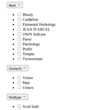
Merk
Bbody
Carl&Son
Elemental Herbology
JEAN D'ARCEL
OWN Selfcare
Paese
Patchology
Purlés
Temptu
Tweezerman
Geslacht
Vrouw
Man
Unisex
Huidtype
Acné huid