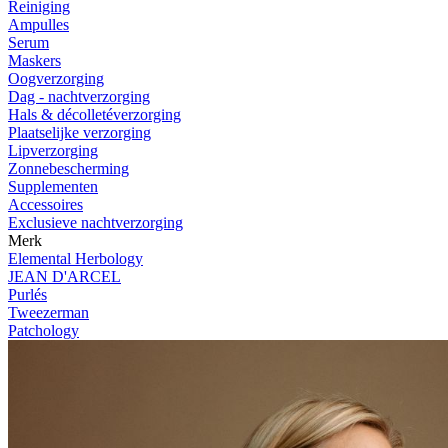
Reiniging
Ampulles
Serum
Maskers
Oogverzorging
Dag - nachtverzorging
Hals & décolletéverzorging
Plaatselijke verzorging
Lipverzorging
Zonnebescherming
Supplementen
Accessoires
Exclusieve nachtverzorging
Merk
Elemental Herbology
JEAN D'ARCEL
Purlés
Tweezerman
Patchology