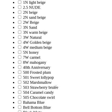
1N light beige
2.5 NUDE
2N beige
2N sand beige
2W Beige
3N Sand
3N warm beige
3W Natural
4W Golden beige
4W medium beige
5N honey
7W carmel
8W mahogany
40th Anniversary
500 Frosted plum
501 Sweet lollypop
502 Marshmallow
503 Strawberry brulée
504 Caramel candy
505 Chocolate swirl
Bahama Blue
Bell Bottom Blue