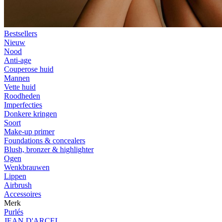
Bestsellers
Nieuw
Nood
Anti-age
Couperose huid
Mannen
Vette huid
Roodheden
Imperfecties
Donkere kringen
Soort
Make-up primer
Foundations & concealers
Blush, bronzer & highlighter
Ogen
Wenkbrauwen
Lippen
Airbrush
Accessoires
Merk
Purlés
JEAN D'ARCEL