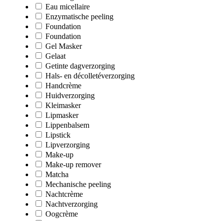
Eau micellaire
Enzymatische peeling
Foundation
Foundation
Gel Masker
Gelaat
Getinte dagverzorging
Hals- en décolletéverzorging
Handcrème
Huidverzorging
Kleimasker
Lipmasker
Lippenbalsem
Lipstick
Lipverzorging
Make-up
Make-up remover
Matcha
Mechanische peeling
Nachtcrème
Nachtverzorging
Oogcrème