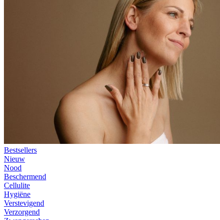
Bestsellers
Nieuw
Nood
Beschermend
Cellulite
Hygiëne
Verstevigend
Verzorgend