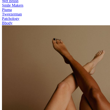
Wet Brush
Smile Makers
Piuma
Tweezerman
Patchology
Bbody