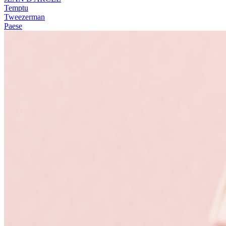
Temptu
Tweezerman
Paese