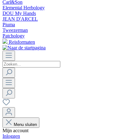
Carl&Son
Elemental Herbology
DOU My Hands
JEAN D'ARCEL
Piuma
Tweezerman
Patchology
Reisformaten
Menu sluiten
Mijn account
Inloggen