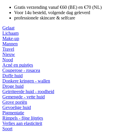
Gratis verzending vanaf €60 (BE) en €70 (NL)
Voor 14u besteld, volgende dag geleverd
professionele skincare & selfcare
Gelaat
Lichaam
Make-up
Mannen
Travel
Nieuw
Nood
Acné en puistjes
Couperose - rosacea
Doffe huid
Donkere kringen - wallen
Droge huid
Geïrriteerde huid - roodheid
Gemengde - vette huid
Grove poriën
Gevoelige huid
Pigmentatie
Rimpels - fijne lijntjes
Verlies aan elasticiteit
Soort