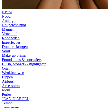
Nieuw
Nood
Anti-age
Couperose huid
Mannen
Vette huid
Roodheden
Imperfecties
Donkere kringen
Soort
Make-up primer
Foundations & concealers
Blush, bronzer & highlighter
Ogen
Wenkbrauwen
Lippen
Airbrush
Accessoires
Merk
Purlés
JEAN D'ARCEL
Temptu
Tweezerman