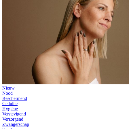
Nieuw
Nood
Beschermend
Cellulite
Hygiëne
Verstevigend
Verzorgend
Zwangerschap