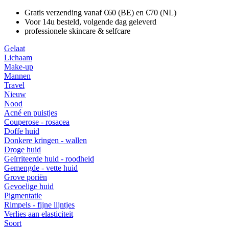
Gratis verzending vanaf €60 (BE) en €70 (NL)
Voor 14u besteld, volgende dag geleverd
professionele skincare & selfcare
Gelaat
Lichaam
Make-up
Mannen
Travel
Nieuw
Nood
Acné en puistjes
Couperose - rosacea
Doffe huid
Donkere kringen - wallen
Droge huid
Geïrriteerde huid - roodheid
Gemengde - vette huid
Grove poriën
Gevoelige huid
Pigmentatie
Rimpels - fijne lijntjes
Verlies aan elasticiteit
Soort