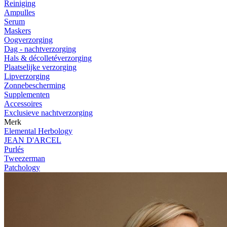
Reiniging
Ampulles
Serum
Maskers
Oogverzorging
Dag - nachtverzorging
Hals & décolletéverzorging
Plaatselijke verzorging
Lipverzorging
Zonnebescherming
Supplementen
Accessoires
Exclusieve nachtverzorging
Merk
Elemental Herbology
JEAN D'ARCEL
Purlés
Tweezerman
Patchology