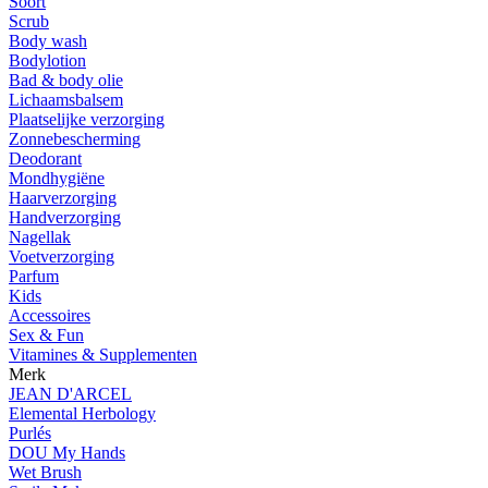
Soort
Scrub
Body wash
Bodylotion
Bad & body olie
Lichaamsbalsem
Plaatselijke verzorging
Zonnebescherming
Deodorant
Mondhygiëne
Haarverzorging
Handverzorging
Nagellak
Voetverzorging
Parfum
Kids
Accessoires
Sex & Fun
Vitamines & Supplementen
Merk
JEAN D'ARCEL
Elemental Herbology
Purlés
DOU My Hands
Wet Brush