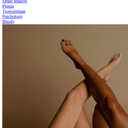
Smile Makers
Piuma
Tweezerman
Patchology
Bbody