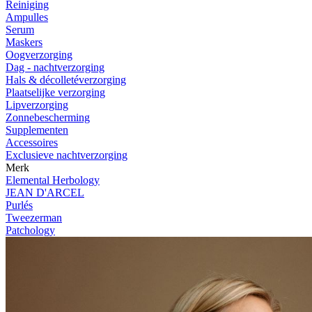
Reiniging
Ampulles
Serum
Maskers
Oogverzorging
Dag - nachtverzorging
Hals & décolletéverzorging
Plaatselijke verzorging
Lipverzorging
Zonnebescherming
Supplementen
Accessoires
Exclusieve nachtverzorging
Merk
Elemental Herbology
JEAN D'ARCEL
Purlés
Tweezerman
Patchology