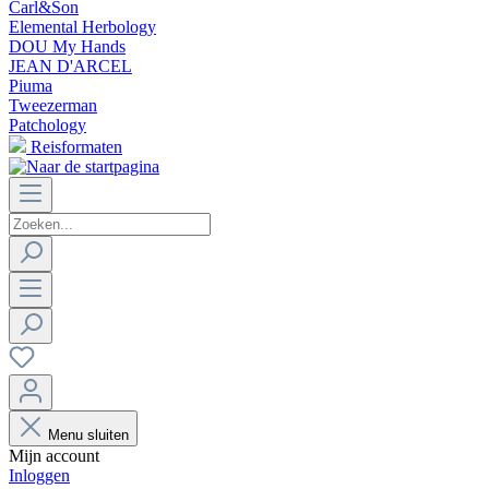
Carl&Son
Elemental Herbology
DOU My Hands
JEAN D'ARCEL
Piuma
Tweezerman
Patchology
Reisformaten
Menu sluiten
Mijn account
Inloggen