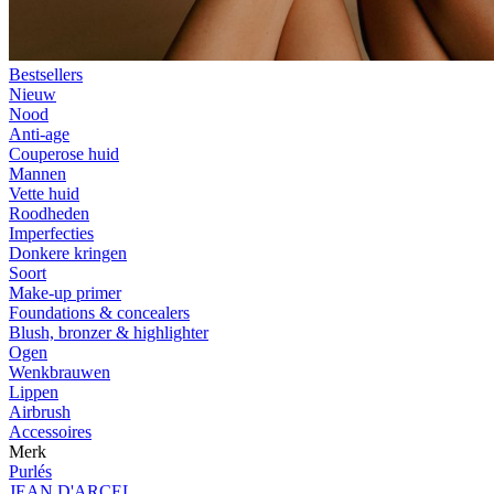
Bestsellers
Nieuw
Nood
Anti-age
Couperose huid
Mannen
Vette huid
Roodheden
Imperfecties
Donkere kringen
Soort
Make-up primer
Foundations & concealers
Blush, bronzer & highlighter
Ogen
Wenkbrauwen
Lippen
Airbrush
Accessoires
Merk
Purlés
JEAN D'ARCEL