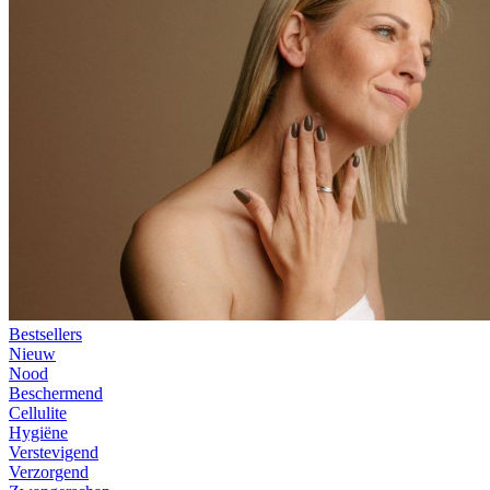
Bestsellers
Nieuw
Nood
Beschermend
Cellulite
Hygiëne
Verstevigend
Verzorgend