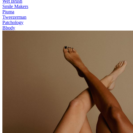
Wet Brush
Smile Makers
Piuma
Tweezerman
Patchology
Bbody