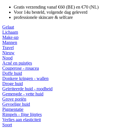
Gratis verzending vanaf €60 (BE) en €70 (NL)
Voor 14u besteld, volgende dag geleverd
professionele skincare & selfcare
Gelaat
Lichaam
Make-up
Mannen
Travel
Nieuw
Nood
Acné en puistjes
Couperose - rosacea
Doffe huid
Donkere kringen - wallen
Droge huid
Geïrriteerde huid - roodheid
Gemengde - vette huid
Grove poriën
Gevoelige huid
Pigmentatie
Rimpels - fijne lijntjes
Verlies aan elasticiteit
Soort