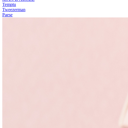
Temptu
Tweezerman
Paese