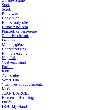
Zwangerschap
Soort
Scrub
Body wash
Bodylotion
Bad & body olie
Lichaamsbalsem
Plaatselijke verzorging
Zonnebescherming
Deodorant
Mondhygiëne
Haarverzorging
Handverzorging
Nagellak
Voetverzorging
Parfum
Kids
Accessoires
Sex & Fun
Vitamines & Supplementen
Merk
JEAN D'ARCEL
Elemental Herbology
Purlés
DOU My Hands