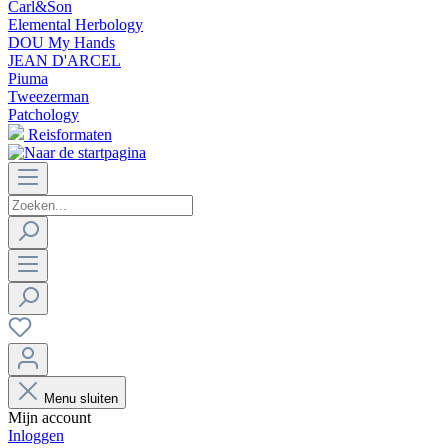
Carl&Son
Elemental Herbology
DOU My Hands
JEAN D'ARCEL
Piuma
Tweezerman
Patchology
Reisformaten
Menu sluiten
Mijn account
Inloggen