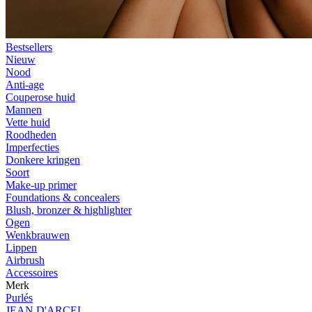
Bestsellers
Nieuw
Nood
Anti-age
Couperose huid
Mannen
Vette huid
Roodheden
Imperfecties
Donkere kringen
Soort
Make-up primer
Foundations & concealers
Blush, bronzer & highlighter
Ogen
Wenkbrauwen
Lippen
Airbrush
Accessoires
Merk
Purlés
JEAN D'ARCEL