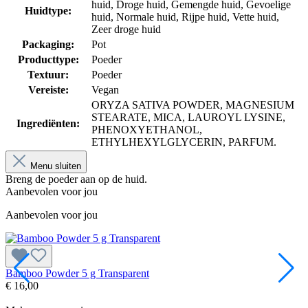
huid
, Droge huid
, Gemengde huid
, Gevoelige
Huidtype:
huid
, Normale huid
, Rijpe huid
, Vette huid
,
Zeer droge huid
Packaging:
Pot
Producttype:
Poeder
Textuur:
Poeder
Vereiste:
Vegan
ORYZA SATIVA POWDER, MAGNESIUM
STEARATE, MICA, LAUROYL LYSINE,
Ingrediënten:
PHENOXYETHANOL,
ETHYLHEXYLGLYCERIN, PARFUM.
Menu sluiten
Breng de poeder aan op de huid.
Aanbevolen voor jou
Aanbevolen voor jou
Bamboo Powder 5 g Transparent
B
€ 16,00
€