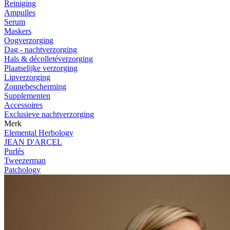
Reiniging
Ampulles
Serum
Maskers
Oogverzorging
Dag - nachtverzorging
Hals & décolletéverzorging
Plaatselijke verzorging
Lipverzorging
Zonnebescherming
Supplementen
Accessoires
Exclusieve nachtverzorging
Merk
Elemental Herbology
JEAN D'ARCEL
Purlés
Tweezerman
Patchology