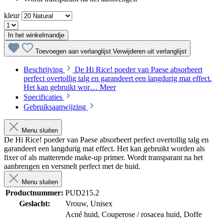
kleur
In het winkelmandje
Toevoegen aan verlanglijst
Verwijderen uit verlanglijst
Beschrijving
De Hi Rice! poeder van Paese absorbeert
perfect overtollig talg en garandeert een langdurig mat effect.
Het kan gebruikt wor…
Meer
Specificaties
Gebruiksaanwijzing
Menu sluiten
De Hi Rice! poeder van Paese absorbeert perfect overtollig talg en
garandeert een langdurig mat effect. Het kan gebruikt worden als
fixer of als matterende make-up primer. Wordt transparant na het
aanbrengen en versmelt perfect met de huid.
Menu sluiten
Productnummer:
PUD215.2
Geslacht:
Vrouw
, Unisex
Acné huid
, Couperose / rosacea huid
, Doffe