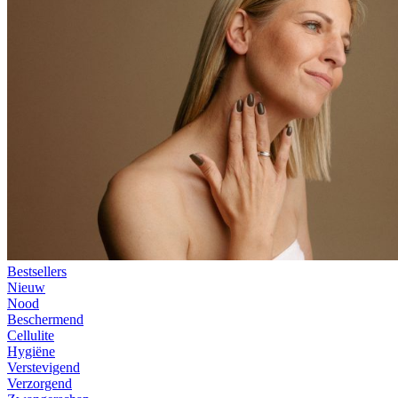
Bestsellers
Nieuw
Nood
Beschermend
Cellulite
Hygiëne
Verstevigend
Verzorgend