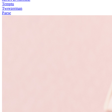
Temptu
Tweezerman
Paese