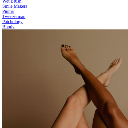
Wet Brush
Smile Makers
Piuma
Tweezerman
Patchology
Bbody