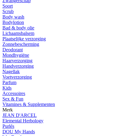
Zwangerschap
Soort
Scrub
Body wash
Bodylotion
Bad & body olie
Lichaamsbalsem
Plaatselijke verzorging
Zonnebescherming
Deodorant
Mondhygiëne
Haarverzorging
Handverzorging
Nagellak
Voetverzorging
Parfum
Kids
Accessoires
Sex & Fun
Vitamines & Supplementen
Merk
JEAN D'ARCEL
Elemental Herbology
Purlés
DOU My Hands