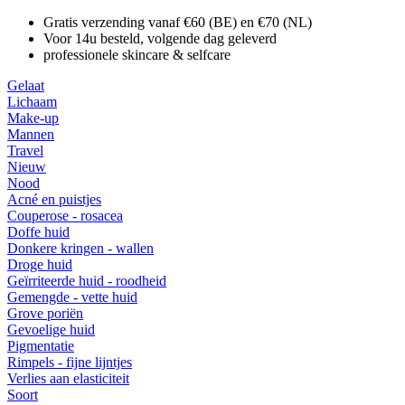
Gratis verzending vanaf €60 (BE) en €70 (NL)
Voor 14u besteld, volgende dag geleverd
professionele skincare & selfcare
Gelaat
Lichaam
Make-up
Mannen
Travel
Nieuw
Nood
Acné en puistjes
Couperose - rosacea
Doffe huid
Donkere kringen - wallen
Droge huid
Geïrriteerde huid - roodheid
Gemengde - vette huid
Grove poriën
Gevoelige huid
Pigmentatie
Rimpels - fijne lijntjes
Verlies aan elasticiteit
Soort