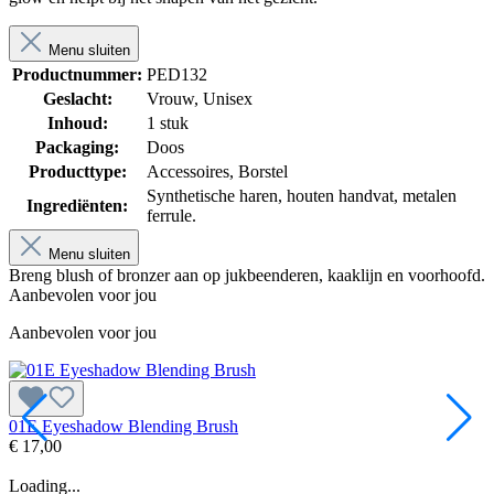
Menu sluiten
Productnummer:
PED132
Geslacht:
Vrouw
, Unisex
Inhoud:
1 stuk
Packaging:
Doos
Producttype:
Accessoires
, Borstel
Synthetische haren, houten handvat, metalen
Ingrediënten:
ferrule.
Menu sluiten
Breng blush of bronzer aan op jukbeenderen, kaaklijn en voorhoofd.
Aanbevolen voor jou
Aanbevolen voor jou
01E Eyeshadow Blending Brush
0
€ 17,00
€
Loading...