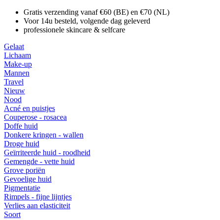
Gratis verzending vanaf €60 (BE) en €70 (NL)
Voor 14u besteld, volgende dag geleverd
professionele skincare & selfcare
Gelaat
Lichaam
Make-up
Mannen
Travel
Nieuw
Nood
Acné en puistjes
Couperose - rosacea
Doffe huid
Donkere kringen - wallen
Droge huid
Geïrriteerde huid - roodheid
Gemengde - vette huid
Grove poriën
Gevoelige huid
Pigmentatie
Rimpels - fijne lijntjes
Verlies aan elasticiteit
Soort