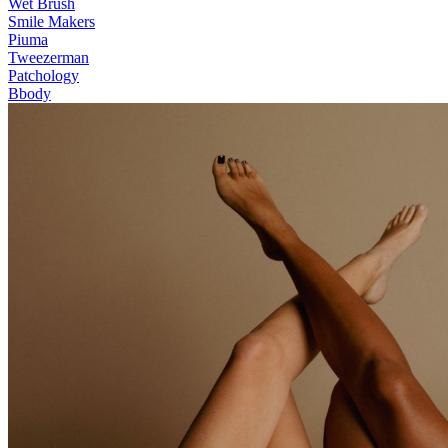
Wet Brush
Smile Makers
Piuma
Tweezerman
Patchology
Bbody