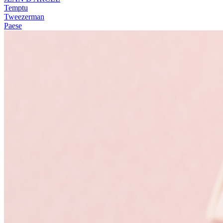
Temptu
Tweezerman
Paese