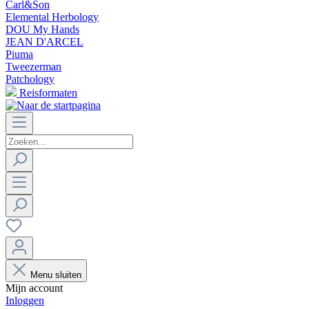
Carl&Son
Elemental Herbology
DOU My Hands
JEAN D'ARCEL
Piuma
Tweezerman
Patchology
Reisformaten
Menu sluiten
Mijn account
Inloggen