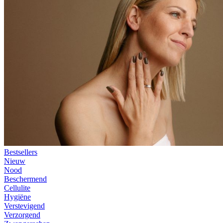
Bestsellers
Nieuw
Nood
Beschermend
Cellulite
Hygiëne
Verstevigend
Verzorgend