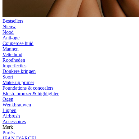
Bestsellers
Nieuw
Nood
Anti-age
Couperose huid
Mannen
Vette huid
Roodheden
Imperfecties
Donkere kringen
Soort
Make-up primer
Foundations & concealers
Blush, bronzer & highlighter
Ogen
Wenkbrauwen
Lippen
Airbrush
Accessoires
Merk
Purlés
JEAN D'ARCEL