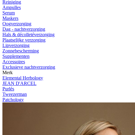
Reiniging
Ampulles
Serum
Maskers
Oogverzorging
Dag - nachtverzorging
Hals & décolletéverzorging
Plaatselijke verzorging
Lipverzorging
Zonnebescherming
Supplementen
Accessoires
Exclusieve nachtverzorging
Merk
Elemental Herbology
JEAN D'ARCEL
Purlés
Tweezerman
Patchology