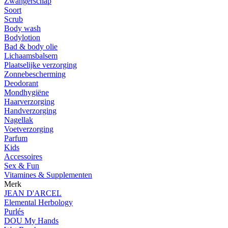
Zwangerschap
Soort
Scrub
Body wash
Bodylotion
Bad & body olie
Lichaamsbalsem
Plaatselijke verzorging
Zonnebescherming
Deodorant
Mondhygiëne
Haarverzorging
Handverzorging
Nagellak
Voetverzorging
Parfum
Kids
Accessoires
Sex & Fun
Vitamines & Supplementen
Merk
JEAN D'ARCEL
Elemental Herbology
Purlés
DOU My Hands