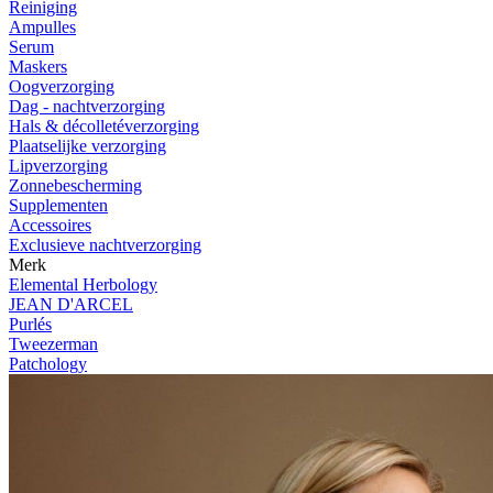
Reiniging
Ampulles
Serum
Maskers
Oogverzorging
Dag - nachtverzorging
Hals & décolletéverzorging
Plaatselijke verzorging
Lipverzorging
Zonnebescherming
Supplementen
Accessoires
Exclusieve nachtverzorging
Merk
Elemental Herbology
JEAN D'ARCEL
Purlés
Tweezerman
Patchology