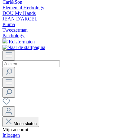
Carl&Son
Elemental Herbology
DOU My Hands
JEAN D'ARCEL
Piuma
Tweezerman
Patchology
Reisformaten
Menu sluiten
Mijn account
Inloggen