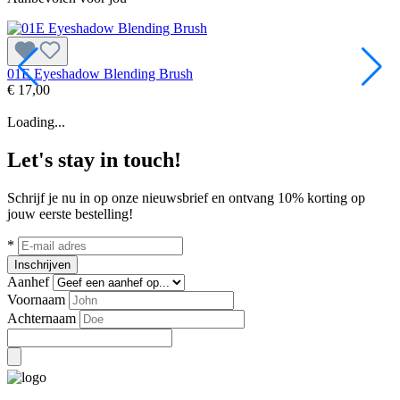
01E Eyeshadow Blending Brush
0
€ 17,00
€
Loading...
Let's stay in touch!
Schrijf je nu in op onze nieuwsbrief en ontvang 10% korting op
jouw eerste bestelling!
*
Inschrijven
Aanhef
Voornaam
Achternaam