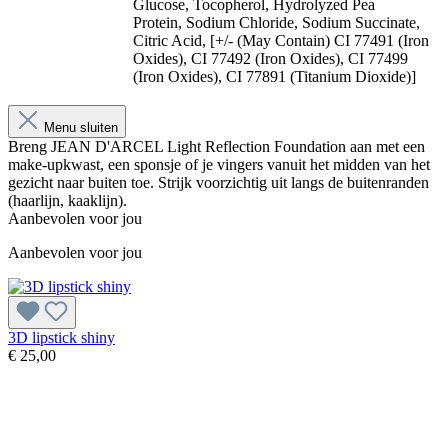
Glucose, Tocopherol, Hydrolyzed Pea
Protein,
Sodium Chloride, Sodium Succinate,
Citric Acid, [+/- (May Contain) CI 77491 (Iron
Oxides), CI
77492 (Iron Oxides), CI 77499
(Iron Oxides), CI 77891 (Titanium Dioxide)]
Menu sluiten
Breng JEAN D'ARCEL Light Reflection Foundation aan met een
make-upkwast, een sponsje of je vingers vanuit het midden van het
gezicht naar buiten toe. Strijk voorzichtig uit langs de buitenranden
(haarlijn, kaaklijn).
Aanbevolen voor jou
Aanbevolen voor jou
3D lipstick shiny
B
€ 25,00
€