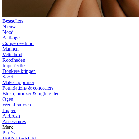
Bestsellers
Nieuw
Nood
Anti-age
Couperose huid
Mannen
Vette huid
Roodheden
Imperfecties
Donkere kringen
Soort
Make-up primer
Foundations & concealers
Blush, bronzer & highlighter
Ogen
Wenkbrauwen
Lippen
Airbrush
Accessoires
Merk
Purlés
JEAN D'ARCEL