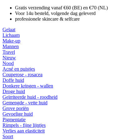
Gratis verzending vanaf €60 (BE) en €70 (NL)
Voor 14u besteld, volgende dag geleverd
professionele skincare & selfcare
Gelaat
Lichaam
Make-up
Mannen
Travel
Nieuw
Nood
Acné en puistjes
Couperose - rosacea
Doffe huid
Donkere kringen - wallen
Droge huid
Geïrriteerde huid - roodheid
Gemengde - vette huid
Grove poriën
Gevoelige huid
Pigmentatie
Rimpels - fijne lijntjes
Verlies aan elasticiteit
Soort