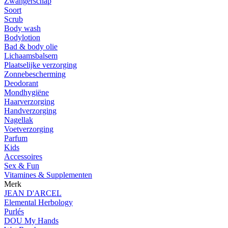
Zwangerschap
Soort
Scrub
Body wash
Bodylotion
Bad & body olie
Lichaamsbalsem
Plaatselijke verzorging
Zonnebescherming
Deodorant
Mondhygiëne
Haarverzorging
Handverzorging
Nagellak
Voetverzorging
Parfum
Kids
Accessoires
Sex & Fun
Vitamines & Supplementen
Merk
JEAN D'ARCEL
Elemental Herbology
Purlés
DOU My Hands