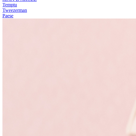
Temptu
Tweezerman
Paese