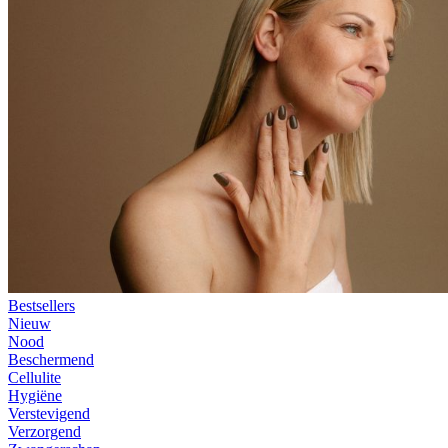
Bestsellers
Nieuw
Nood
Beschermend
Cellulite
Hygiëne
Verstevigend
Verzorgend