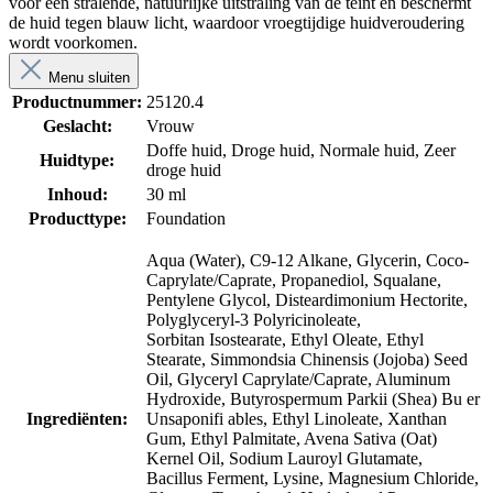
voor een stralende, natuurlijke uitstraling van de teint en beschermt
de huid tegen blauw licht, waardoor vroegtijdige huidveroudering
wordt voorkomen.
Menu sluiten
Productnummer:
25120.4
Geslacht:
Vrouw
Doffe huid
, Droge huid
, Normale huid
, Zeer
Huidtype:
droge huid
Inhoud:
30 ml
Producttype:
Foundation
Aqua (Water), C9-12 Alkane, Glycerin, Coco-
Caprylate/Caprate, Propanediol,
Squalane,
Pentylene Glycol, Disteardimonium Hectorite,
Polyglyceryl-3 Polyricinoleate,
Sorbitan
Isostearate, Ethyl Oleate, Ethyl
Stearate, Simmondsia Chinensis (Jojoba) Seed
Oil, Glyceryl Ca
prylate/Caprate, Aluminum
Hydroxide, Butyrospermum Parkii (Shea) Bu er
Ingrediënten:
Unsaponifi ables, Ethyl
Linoleate, Xanthan
Gum, Ethyl Palmitate, Avena Sativa (Oat)
Kernel Oil, Sodium Lauroyl Glutama
te,
Bacillus Ferment, Lysine, Magnesium Chloride,