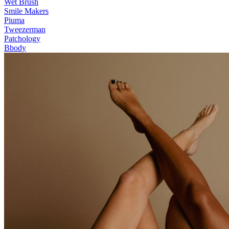
Wet Brush
Smile Makers
Piuma
Tweezerman
Patchology
Bbody