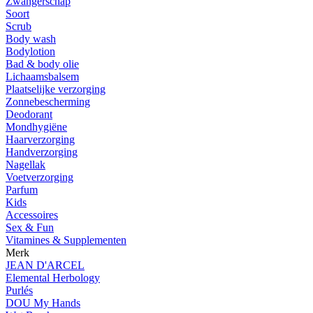
Zwangerschap
Soort
Scrub
Body wash
Bodylotion
Bad & body olie
Lichaamsbalsem
Plaatselijke verzorging
Zonnebescherming
Deodorant
Mondhygiëne
Haarverzorging
Handverzorging
Nagellak
Voetverzorging
Parfum
Kids
Accessoires
Sex & Fun
Vitamines & Supplementen
Merk
JEAN D'ARCEL
Elemental Herbology
Purlés
DOU My Hands