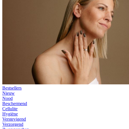
Bestsellers
Nieuw
Nood
Beschermend
Cellulite
Hygiëne
Verstevigend
Verzorgend