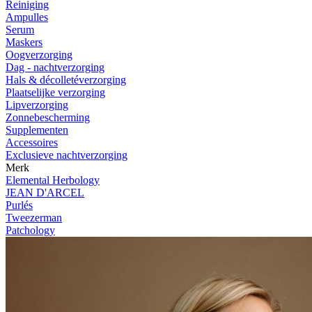
Reiniging
Ampulles
Serum
Maskers
Oogverzorging
Dag - nachtverzorging
Hals & décolletéverzorging
Plaatselijke verzorging
Lipverzorging
Zonnebescherming
Supplementen
Accessoires
Exclusieve nachtverzorging
Merk
Elemental Herbology
JEAN D'ARCEL
Purlés
Tweezerman
Patchology