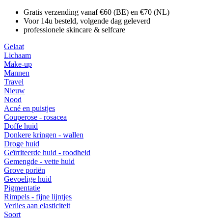
Gratis verzending vanaf €60 (BE) en €70 (NL)
Voor 14u besteld, volgende dag geleverd
professionele skincare & selfcare
Gelaat
Lichaam
Make-up
Mannen
Travel
Nieuw
Nood
Acné en puistjes
Couperose - rosacea
Doffe huid
Donkere kringen - wallen
Droge huid
Geïrriteerde huid - roodheid
Gemengde - vette huid
Grove poriën
Gevoelige huid
Pigmentatie
Rimpels - fijne lijntjes
Verlies aan elasticiteit
Soort