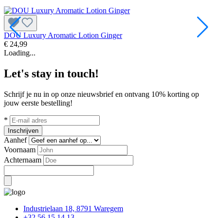
DOU Luxury Aromatic Lotion Ginger
D
€ 24,99
€
Loading...
Let's stay in touch!
Schrijf je nu in op onze nieuwsbrief en ontvang 10% korting op
jouw eerste bestelling!
*
Inschrijven
Aanhef
Voornaam
Achternaam
Industrielaan 18, 8791 Waregem
+32 56 15 14 13