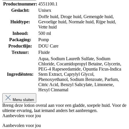
Productnummer:
4551100.1
Geslacht:
Unisex
Doffe huid
, Droge huid
, Gemengde huid
,
Huidtype:
Gevoelige huid
, Normale huid
, Rijpe huid
,
Vette huid
Inhoud:
500 ml
Packaging:
Pomp
Productlijn:
DOU Care
Textuur:
Fluide
Aqua, Sodium Laureth Sulfate, Sodium
Chloride, Cocamidopropyl Betaine, Glycerin,
PEG-4 Rapeseedamide, Opuntia Ficus-Indica
Ingrediënten:
Stem Extract, Caprylyl Glycol,
Phenoxyethanol, Sodium Benzoate, Parfum,
Citric Acid, Benzyl Salicylate, Limonene,
Hexyl Cinnamal
Menu sluiten
Breng deze lotion overal aan voor een gladde, soepele huid. Voor de
ultieme ervaring, laat iemand anders het aanbrengen.
Aanbevolen voor jou
Aanbevolen voor jou