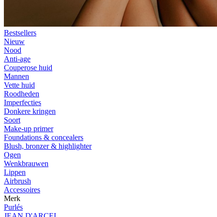
Bestsellers
Nieuw
Nood
Anti-age
Couperose huid
Mannen
Vette huid
Roodheden
Imperfecties
Donkere kringen
Soort
Make-up primer
Foundations & concealers
Blush, bronzer & highlighter
Ogen
Wenkbrauwen
Lippen
Airbrush
Accessoires
Merk
Purlés
JEAN D'ARCEL