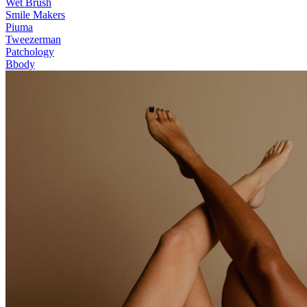
Wet Brush
Smile Makers
Piuma
Tweezerman
Patchology
Bbody