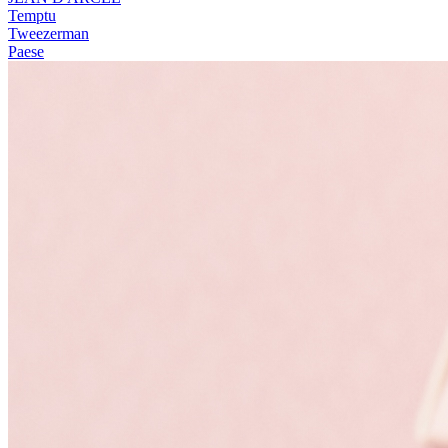
Temptu
Tweezerman
Paese