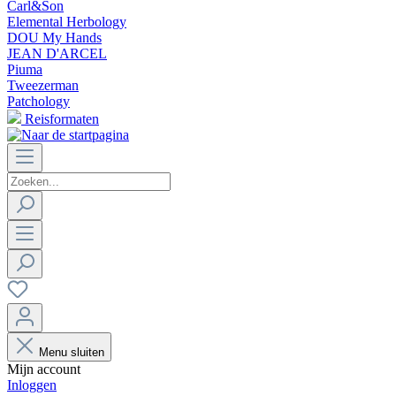
Carl&Son
Elemental Herbology
DOU My Hands
JEAN D'ARCEL
Piuma
Tweezerman
Patchology
Reisformaten
Menu sluiten
Mijn account
Inloggen