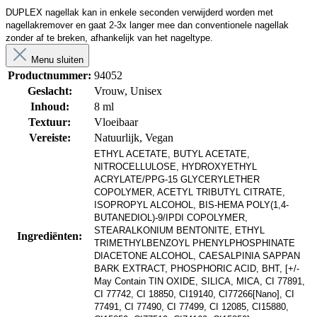
DUPLEX nagellak kan in enkele seconden verwijderd worden met 
nagellakremover en gaat 2-3x langer mee dan conventionele nagellak 
zonder af te breken, afhankelijk van het nageltype.
Menu sluiten
Productnummer:
94052
Geslacht:
Vrouw
, Unisex
Inhoud:
8 ml
Textuur:
Vloeibaar
Vereiste:
Natuurlijk
, Vegan
ETHYL ACETATE, BUTYL ACETATE, 
NITROCELLULOSE, HYDROXYETHYL 
ACRYLATE/PPG-15 GLYCERYLETHER 
COPOLYMER, ACETYL TRIBUTYL CITRATE, 
ISOPROPYL ALCOHOL, BIS-HEMA POLY(1,4-
BUTANEDIOL)-9/IPDI COPOLYMER, 
STEARALKONIUM BENTONITE, ETHYL 
Ingrediënten:
TRIMETHYLBENZOYL PHENYLPHOSPHINATE 
DIACETONE ALCOHOL, CAESALPINIA SAPPAN 
BARK EXTRACT, PHOSPHORIC ACID, BHT, [+/- 
May Contain TIN OXIDE, SILICA, MICA, CI 77891, 
CI 77742, CI 18850, CI19140, CI77266[Nano], CI 
77491, CI 77490, CI 77499, CI 12085, CI15880, 