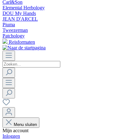
Carl&Son
Elemental Herbology
DOU My Hands
JEAN D'ARCEL
Piuma
Tweezerman
Patchology
Reisformaten
Menu sluiten
Mijn account
Inloggen