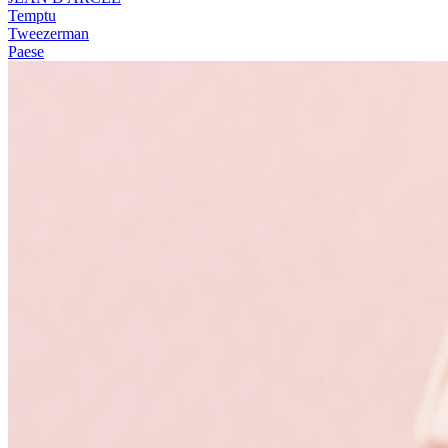
Temptu
Tweezerman
Paese