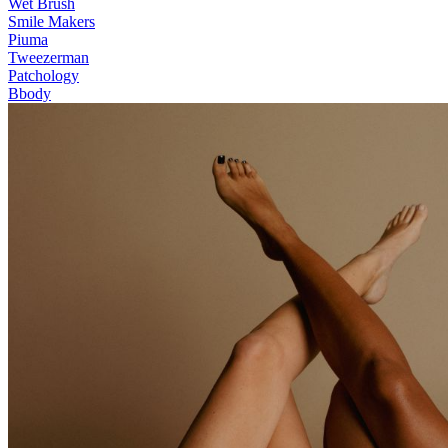
Wet Brush
Smile Makers
Piuma
Tweezerman
Patchology
Bbody