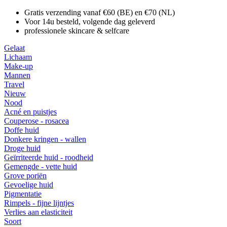
Gratis verzending vanaf €60 (BE) en €70 (NL)
Voor 14u besteld, volgende dag geleverd
professionele skincare & selfcare
Gelaat
Lichaam
Make-up
Mannen
Travel
Nieuw
Nood
Acné en puistjes
Couperose - rosacea
Doffe huid
Donkere kringen - wallen
Droge huid
Geïrriteerde huid - roodheid
Gemengde - vette huid
Grove poriën
Gevoelige huid
Pigmentatie
Rimpels - fijne lijntjes
Verlies aan elasticiteit
Soort