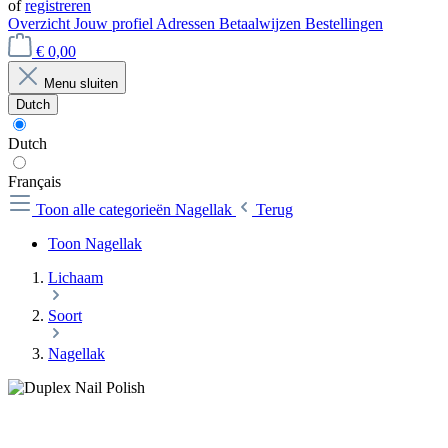
of
registreren
Overzicht
Jouw profiel
Adressen
Betaalwijzen
Bestellingen
€ 0,00
Menu sluiten
Dutch
Dutch
Français
Toon alle categorieën
Nagellak
Terug
Toon Nagellak
Lichaam
Soort
Nagellak