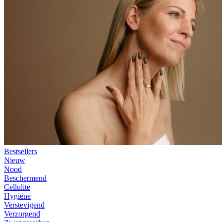
Bestsellers
Nieuw
Nood
Beschermend
Cellulite
Hygiëne
Verstevigend
Verzorgend