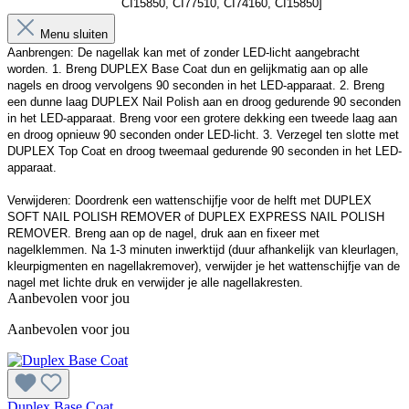
CI15850, CI77510, CI74160, CI15850]
Menu sluiten
Aanbrengen: De nagellak kan met of zonder LED-licht aangebracht 
worden. 1. Breng DUPLEX Base Coat dun en gelijkmatig aan op alle 
nagels en droog vervolgens 90 seconden in het LED-apparaat. 2. Breng 
een dunne laag DUPLEX Nail Polish aan en droog gedurende 90 seconden 
in het LED-apparaat. Breng voor een grotere dekking een tweede laag aan 
en droog opnieuw 90 seconden onder LED-licht. 3. Verzegel ten slotte met 
DUPLEX Top Coat en droog tweemaal gedurende 90 seconden in het LED-
apparaat. 

Verwijderen: Doordrenk een wattenschijfje voor de helft met DUPLEX 
SOFT NAIL POLISH REMOVER of DUPLEX EXPRESS NAIL POLISH 
REMOVER. Breng aan op de nagel, druk aan en fixeer met 
nagelklemmen. Na 1-3 minuten inwerktijd (duur afhankelijk van kleurlagen, 
kleurpigmenten en nagellakremover), verwijder je het wattenschijfje van de 
nagel met lichte druk en verwijder je alle nagellakresten.
Aanbevolen voor jou
Aanbevolen voor jou
Duplex Base Coat
D