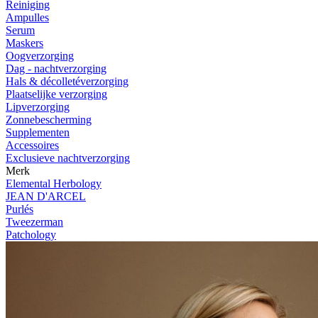
Reiniging
Ampulles
Serum
Maskers
Oogverzorging
Dag - nachtverzorging
Hals & décolletéverzorging
Plaatselijke verzorging
Lipverzorging
Zonnebescherming
Supplementen
Accessoires
Exclusieve nachtverzorging
Merk
Elemental Herbology
JEAN D'ARCEL
Purlés
Tweezerman
Patchology