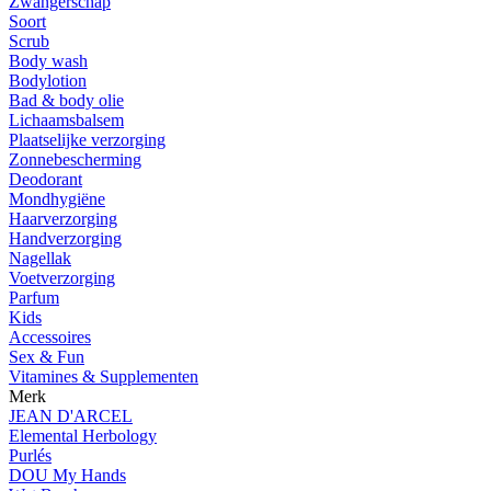
Zwangerschap
Soort
Scrub
Body wash
Bodylotion
Bad & body olie
Lichaamsbalsem
Plaatselijke verzorging
Zonnebescherming
Deodorant
Mondhygiëne
Haarverzorging
Handverzorging
Nagellak
Voetverzorging
Parfum
Kids
Accessoires
Sex & Fun
Vitamines & Supplementen
Merk
JEAN D'ARCEL
Elemental Herbology
Purlés
DOU My Hands