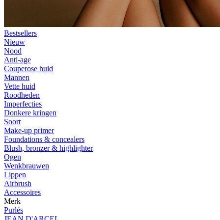
Bestsellers
Nieuw
Nood
Anti-age
Couperose huid
Mannen
Vette huid
Roodheden
Imperfecties
Donkere kringen
Soort
Make-up primer
Foundations & concealers
Blush, bronzer & highlighter
Ogen
Wenkbrauwen
Lippen
Airbrush
Accessoires
Merk
Purlés
JEAN D'ARCEL