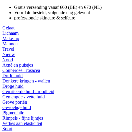
Gratis verzending vanaf €60 (BE) en €70 (NL)
Voor 14u besteld, volgende dag geleverd
professionele skincare & selfcare
Gelaat
Lichaam
Make-up
Mannen
Travel
Nieuw
Nood
Acné en puistjes
Couperose - rosacea
Doffe huid
Donkere kringen - wallen
Droge huid
Geïrriteerde huid - roodheid
Gemengde - vette huid
Grove poriën
Gevoelige huid
Pigmentatie
Rimpels - fijne lijntjes
Verlies aan elasticiteit
Soort