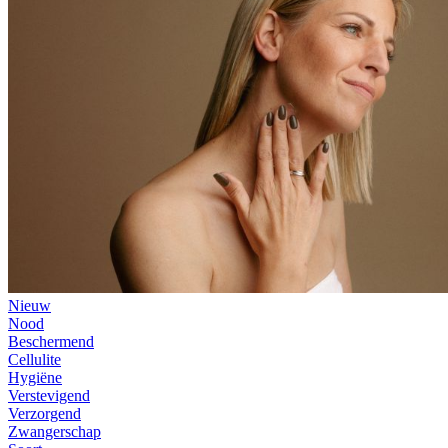
Nieuw
Nood
Beschermend
Cellulite
Hygiëne
Verstevigend
Verzorgend
Zwangerschap