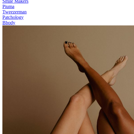
Smile Makers
Piuma
Tweezerman
Patchology
Bbody