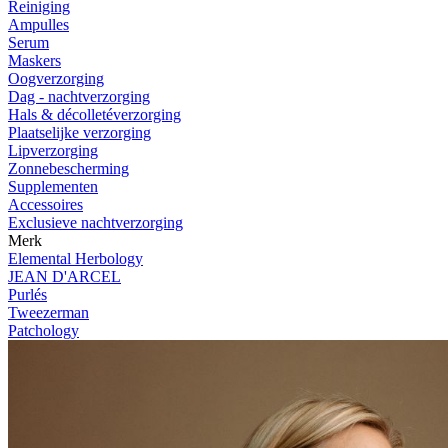
Reiniging
Ampulles
Serum
Maskers
Oogverzorging
Dag - nachtverzorging
Hals & décolletéverzorging
Plaatselijke verzorging
Lipverzorging
Zonnebescherming
Supplementen
Accessoires
Exclusieve nachtverzorging
Merk
Elemental Herbology
JEAN D'ARCEL
Purlés
Tweezerman
Patchology