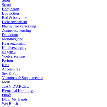
Soort
Scrub
Body wash
Bodylotion
Bad & body olie
Lichaamsbalsem
Plaatselijke verzorging
Zonnebescherming
Deodorant
Mondhygiëne
Haarverzorging
Handverzorging
Nagellak
Voetverzorging
Parfum
Kids
Accessoires
Sex & Fun
Vitamines & Supplementen
Merk
JEAN D'ARCEL
Elemental Herbology
Purlés
DOU My Hands
Wet Brush