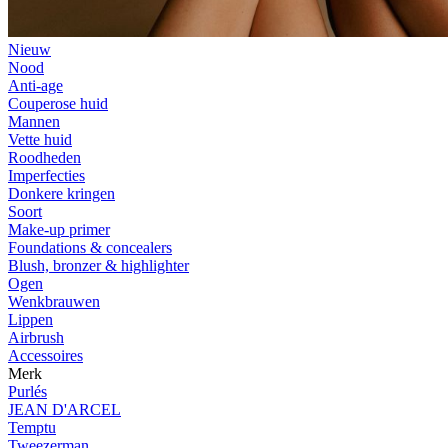
Nieuw
Nood
Anti-age
Couperose huid
Mannen
Vette huid
Roodheden
Imperfecties
Donkere kringen
Soort
Make-up primer
Foundations & concealers
Blush, bronzer & highlighter
Ogen
Wenkbrauwen
Lippen
Airbrush
Accessoires
Merk
Purlés
JEAN D'ARCEL
Temptu
Tweezerman