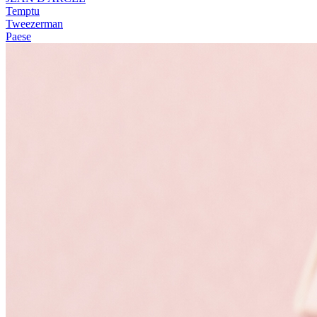
Temptu
Tweezerman
Paese