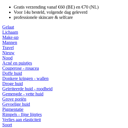
Gratis verzending vanaf €60 (BE) en €70 (NL)
Voor 14u besteld, volgende dag geleverd
professionele skincare & selfcare
Gelaat
Lichaam
Make-up
Mannen
Travel
Nieuw
Nood
Acné en puistjes
Couperose - rosacea
Doffe huid
Donkere kringen - wallen
Droge huid
Geïrriteerde huid - roodheid
Gemengde - vette huid
Grove poriën
Gevoelige huid
Pigmentatie
Rimpels - fijne lijntjes
Verlies aan elasticiteit
Soort