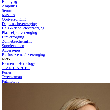
Reiniging
Ampulles
Serum
Maskers
Oogverzorging
Dag - nachtverzorging
Hals & décolletéverzorging
Plaatselijke verzorging
Lipverzorging
Zonnebescherming
Supplementen
Accessoires
Exclusieve nachtverzorging
Merk
Elemental Herbology
JEAN D'ARCEL
Purlés
Tweezerman
Patchology