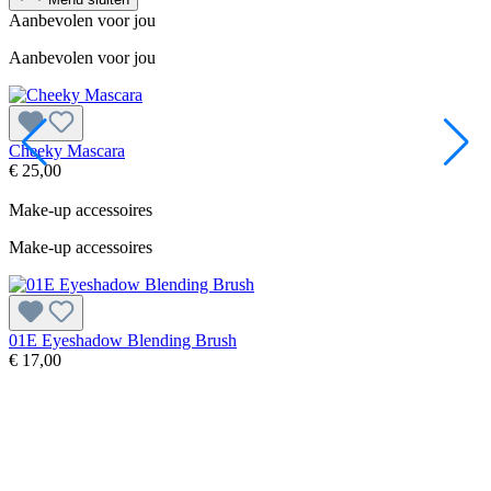
Aanbevolen voor jou
Aanbevolen voor jou
Cheeky Mascara
D
€ 25,00
€
Make-up accessoires
Make-up accessoires
01E Eyeshadow Blending Brush
0
€ 17,00
€