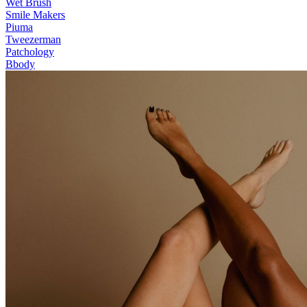
Wet Brush
Smile Makers
Piuma
Tweezerman
Patchology
Bbody