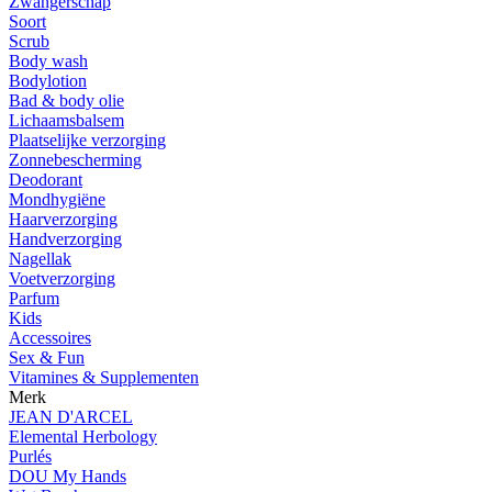
Zwangerschap
Soort
Scrub
Body wash
Bodylotion
Bad & body olie
Lichaamsbalsem
Plaatselijke verzorging
Zonnebescherming
Deodorant
Mondhygiëne
Haarverzorging
Handverzorging
Nagellak
Voetverzorging
Parfum
Kids
Accessoires
Sex & Fun
Vitamines & Supplementen
Merk
JEAN D'ARCEL
Elemental Herbology
Purlés
DOU My Hands