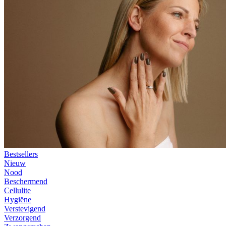
Bestsellers
Nieuw
Nood
Beschermend
Cellulite
Hygiëne
Verstevigend
Verzorgend