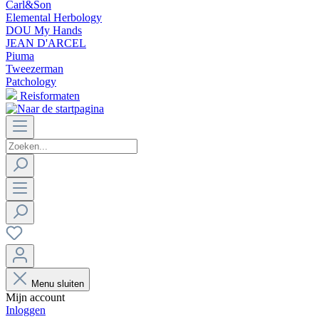
Carl&Son
Elemental Herbology
DOU My Hands
JEAN D'ARCEL
Piuma
Tweezerman
Patchology
Reisformaten
Menu sluiten
Mijn account
Inloggen