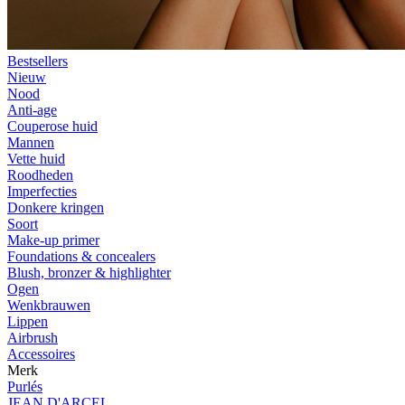
Bestsellers
Nieuw
Nood
Anti-age
Couperose huid
Mannen
Vette huid
Roodheden
Imperfecties
Donkere kringen
Soort
Make-up primer
Foundations & concealers
Blush, bronzer & highlighter
Ogen
Wenkbrauwen
Lippen
Airbrush
Accessoires
Merk
Purlés
JEAN D'ARCEL