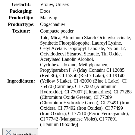
Geslacht:
Vrouw
, Unisex
Packaging:
Doos
Productlijn:
Make-up
Producttype:
Oogschaduw
Textuur:
Compacte poeder
Talc, Mica, Aluminum Starch Octenylsuccinate,
Synthetic Fluorphlogopite, Lauroyl Lysine,
Cetyl Acetate, Isopropyl Lanolate, Nylon-12,
Octyldodecyl Stearoyl Stearate, Tin Oxide,
Acetylated Lanolin Alcohol,
Cyclohexasiloxane, Methylparaben,
Propylparaben [+/- (May Contain) CI 12085
(Red 36), CI 15850 (Red 7 Lake), CI 19140
Ingrediënten:
(Yellow 5 Lake), CI 42090 (Blue 1 Lake), CI
75470 (Carmine), CI 77002 (Aluminum
Hydroxide), CI 77007 (Ultramarines), CI 77288
(Chromium Oxide Greens), CI 77289
(Chromium Hydroxide Green), CI 77491 (Iron
Oxides), CI 77492 (Iron Oxides), CI 77499
(Iron Oxides), CI 77510 (Ferric Ferrocyanide),
CI 77742 (Manganese Violet), CI 77891
(Titanium Dioxide)]
Menu sluiten