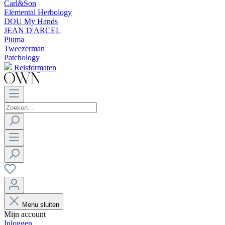
Carl&Son
Elemental Herbology
DOU My Hands
JEAN D'ARCEL
Piuma
Tweezerman
Patchology
Reisformaten
Menu sluiten
Mijn account
Inloggen