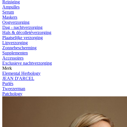
Reiniging
Ampulles
Serum
Maskers
Oogverzorging
Dag - nachtverzorging
Hals & décolletéverzorging
Plaatselijke verzorging
Lipverzorging
Zonnebescherming
Supplementen
Accessoires
Exclusieve nachtverzorging
Merk
Elemental Herbology
JEAN D'ARCEL
Purlés
Tweezerman
Patchology