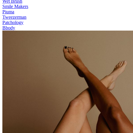
Wet Brush
Smile Makers
Piuma
Tweezerman
Patchology
Bbody