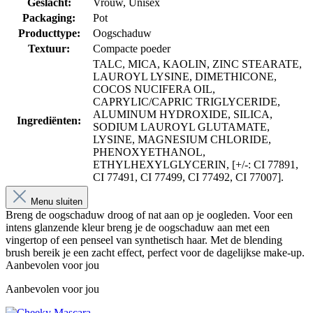
Geslacht:
Vrouw
, Unisex
Packaging:
Pot
Producttype:
Oogschaduw
Textuur:
Compacte poeder
TALC, MICA, KAOLIN, ZINC STEARATE,
LAUROYL LYSINE, DIMETHICONE,
COCOS NUCIFERA OIL,
CAPRYLIC/CAPRIC TRIGLYCERIDE,
ALUMINUM HYDROXIDE, SILICA,
Ingrediënten:
SODIUM LAUROYL GLUTAMATE,
LYSINE, MAGNESIUM CHLORIDE,
PHENOXYETHANOL,
ETHYLHEXYLGLYCERIN, [+/-: CI 77891,
CI 77491, CI 77499, CI 77492, CI 77007].
Menu sluiten
Breng de oogschaduw droog of nat aan op je oogleden. Voor een
intens glanzende kleur breng je de oogschaduw aan met een
vingertop of een penseel van synthetisch haar. Met de blending
brush bereik je een zacht effect, perfect voor de dagelijkse make-up.
Aanbevolen voor jou
Aanbevolen voor jou