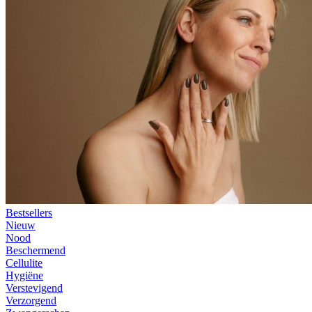
Bestsellers
Nieuw
Nood
Beschermend
Cellulite
Hygiëne
Verstevigend
Verzorgend