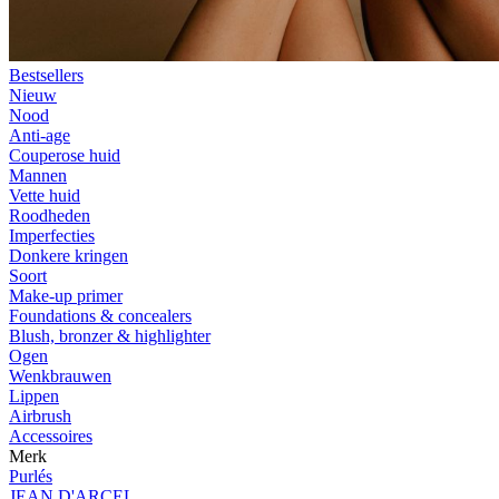
Bestsellers
Nieuw
Nood
Anti-age
Couperose huid
Mannen
Vette huid
Roodheden
Imperfecties
Donkere kringen
Soort
Make-up primer
Foundations & concealers
Blush, bronzer & highlighter
Ogen
Wenkbrauwen
Lippen
Airbrush
Accessoires
Merk
Purlés
JEAN D'ARCEL