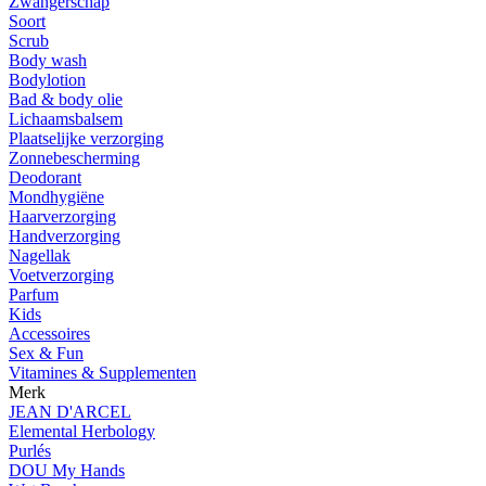
Zwangerschap
Soort
Scrub
Body wash
Bodylotion
Bad & body olie
Lichaamsbalsem
Plaatselijke verzorging
Zonnebescherming
Deodorant
Mondhygiëne
Haarverzorging
Handverzorging
Nagellak
Voetverzorging
Parfum
Kids
Accessoires
Sex & Fun
Vitamines & Supplementen
Merk
JEAN D'ARCEL
Elemental Herbology
Purlés
DOU My Hands