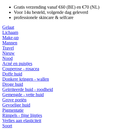
Gratis verzending vanaf €60 (BE) en €70 (NL)
Voor 14u besteld, volgende dag geleverd
professionele skincare & selfcare
Gelaat
Lichaam
Make-up
Mannen
Travel
Nieuw
Nood
Acné en puistjes
Couperose - rosacea
Doffe huid
Donkere kringen - wallen
Droge huid
Geïrriteerde huid - roodheid
Gemengde - vette huid
Grove poriën
Gevoelige huid
Pigmentatie
Rimpels - fijne lijntjes
Verlies aan elasticiteit
Soort