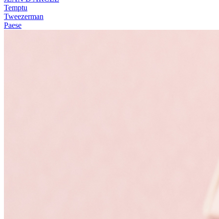
Temptu
Tweezerman
Paese