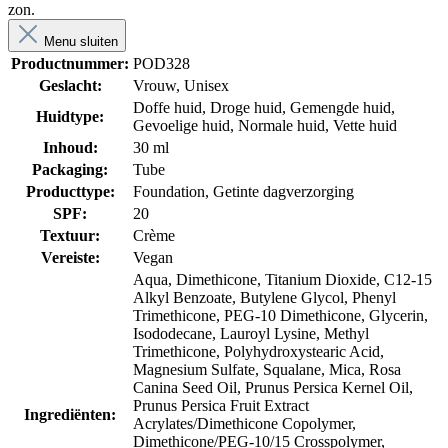
zon.
Menu sluiten
Productnummer:
POD328
Geslacht:
Vrouw
, Unisex
Doffe huid
, Droge huid
, Gemengde huid
,
Huidtype:
Gevoelige huid
, Normale huid
, Vette huid
Inhoud:
30 ml
Packaging:
Tube
Producttype:
Foundation
, Getinte dagverzorging
SPF:
20
Textuur:
Crème
Vereiste:
Vegan
Aqua, Dimethicone, Titanium Dioxide, C12-15
Alkyl Benzoate, Butylene Glycol, Phenyl
Trimethicone, PEG-10 Dimethicone, Glycerin,
Isododecane, Lauroyl Lysine, Methyl
Trimethicone, Polyhydroxystearic Acid,
Magnesium Sulfate, Squalane, Mica, Rosa
Canina Seed Oil, Prunus Persica Kernel Oil,
Prunus Persica Fruit Extract
Ingrediënten:
Acrylates/Dimethicone Copolymer,
Dimethicone/PEG-10/15 Crosspolymer,