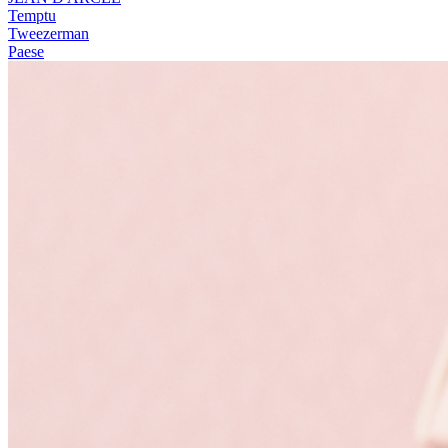
Temptu
Tweezerman
Paese