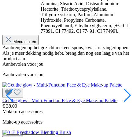
Alumina, Stearic Acid, Disteardimonium
Hectorite, Triethoxycaprylylsilane,
Trihydroxystearin, Parfum, Aluminum
Hydroxide, Propylene Carbonate,
Phenoxyethanol, Ethylhexylglycerin, [+/-: CI
77891, CI 77492, CI 77491, CI 77499].
Menu sluiten
Aanbrengen op het gezicht met een spons, kwast of vingertoppen.
Als je meer dekking nodig hebt, breng dan nog een laagje van het
product aan.
Aanbevolen voor jou
Aanbevolen voor jou
Get the glow - Multi-Function Face & Eye Make-up Palette
G
€ 38,00
€
Make-up accessoires
Make-up accessoires