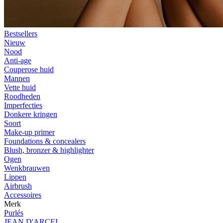
Bestsellers
Nieuw
Nood
Anti-age
Couperose huid
Mannen
Vette huid
Roodheden
Imperfecties
Donkere kringen
Soort
Make-up primer
Foundations & concealers
Blush, bronzer & highlighter
Ogen
Wenkbrauwen
Lippen
Airbrush
Accessoires
Merk
Purlés
JEAN D'ARCEL