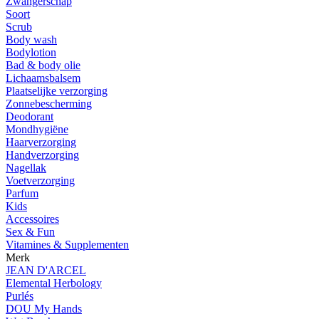
Zwangerschap
Soort
Scrub
Body wash
Bodylotion
Bad & body olie
Lichaamsbalsem
Plaatselijke verzorging
Zonnebescherming
Deodorant
Mondhygiëne
Haarverzorging
Handverzorging
Nagellak
Voetverzorging
Parfum
Kids
Accessoires
Sex & Fun
Vitamines & Supplementen
Merk
JEAN D'ARCEL
Elemental Herbology
Purlés
DOU My Hands