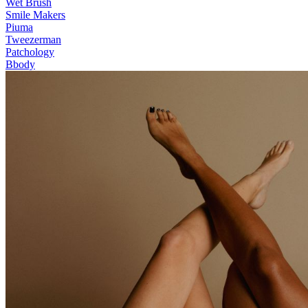
Wet Brush
Smile Makers
Piuma
Tweezerman
Patchology
Bbody