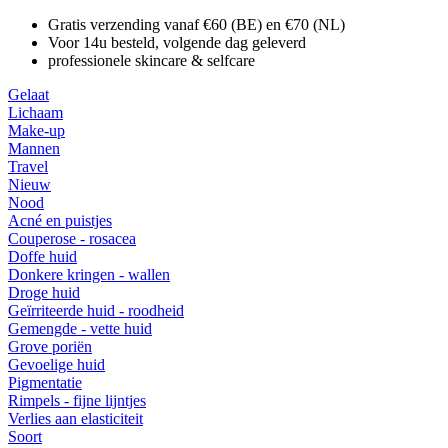
Gratis verzending vanaf €60 (BE) en €70 (NL)
Voor 14u besteld, volgende dag geleverd
professionele skincare & selfcare
Gelaat
Lichaam
Make-up
Mannen
Travel
Nieuw
Nood
Acné en puistjes
Couperose - rosacea
Doffe huid
Donkere kringen - wallen
Droge huid
Geïrriteerde huid - roodheid
Gemengde - vette huid
Grove poriën
Gevoelige huid
Pigmentatie
Rimpels - fijne lijntjes
Verlies aan elasticiteit
Soort