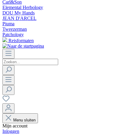
Carl&Son
Elemental Herbology
DOU My Hands
JEAN D'ARCEL
Piuma
Tweezerman
Patchology
Reisformaten
Menu sluiten
Mijn account
Inloggen