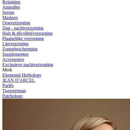
Reiniging
Ampulles
Serum
Maskers
Oogverzorging
Dag - nachtverzorging
Hals & décolletéverzorging
Plaatselijke verzorging
Lipverzorging
Zonnebescherming
Supplementen
Accessoires
Exclusieve nachtverzorging
Merk
Elemental Herbology
JEAN D'ARCEL
Purlés
Tweezerman
Patchology