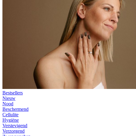
Bestsellers
Nieuw
Nood
Beschermend
Cellulite
Hygiëne
Verstevigend
Verzorgend