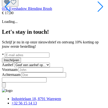
01E Eyeshadow Blending Brush
0
€ 17,00
€
Loading...
Let's stay in touch!
Schrijf je nu in op onze nieuwsbrief en ontvang 10% korting op
jouw eerste bestelling!
*
Inschrijven
Aanhef
Voornaam
Achternaam
Industrielaan 18, 8791 Waregem
+32 56 15 14 13