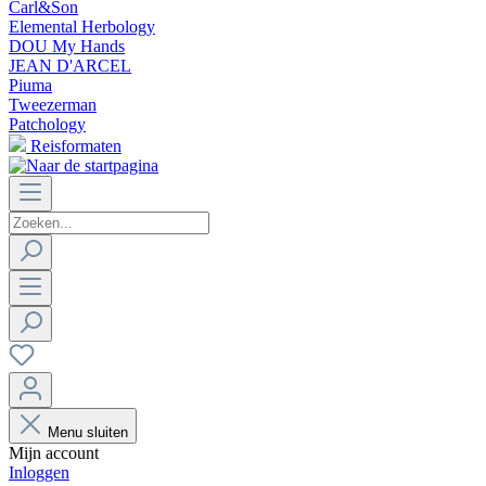
Carl&Son
Elemental Herbology
DOU My Hands
JEAN D'ARCEL
Piuma
Tweezerman
Patchology
Reisformaten
Menu sluiten
Mijn account
Inloggen