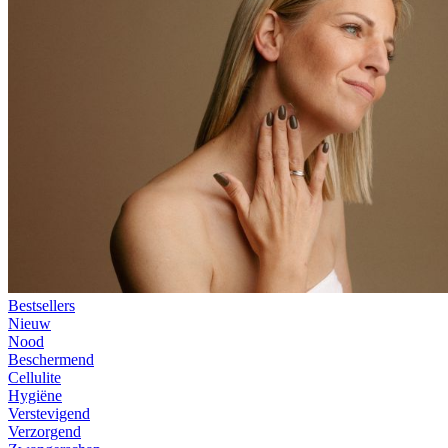
Bestsellers
Nieuw
Nood
Beschermend
Cellulite
Hygiëne
Verstevigend
Verzorgend