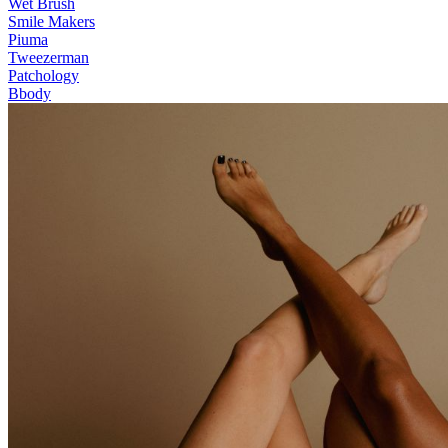
Wet Brush
Smile Makers
Piuma
Tweezerman
Patchology
Bbody