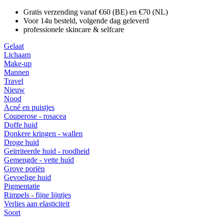
Gratis verzending vanaf €60 (BE) en €70 (NL)
Voor 14u besteld, volgende dag geleverd
professionele skincare & selfcare
Gelaat
Lichaam
Make-up
Mannen
Travel
Nieuw
Nood
Acné en puistjes
Couperose - rosacea
Doffe huid
Donkere kringen - wallen
Droge huid
Geïrriteerde huid - roodheid
Gemengde - vette huid
Grove poriën
Gevoelige huid
Pigmentatie
Rimpels - fijne lijntjes
Verlies aan elasticiteit
Soort