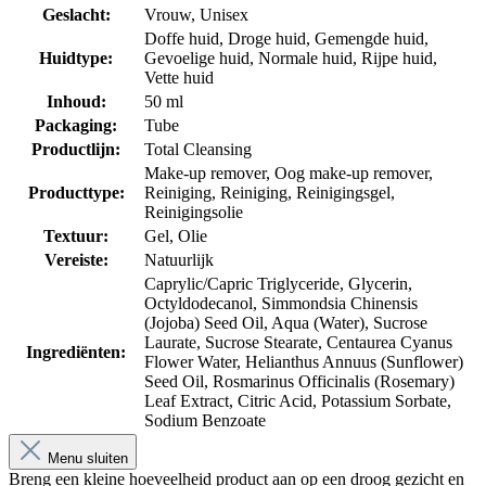
Geslacht:
Vrouw
, Unisex
Doffe huid
, Droge huid
, Gemengde huid
,
Huidtype:
Gevoelige huid
, Normale huid
, Rijpe huid
,
Vette huid
Inhoud:
50 ml
Packaging:
Tube
Productlijn:
Total Cleansing
Make-up remover
, Oog make-up remover
,
Producttype:
Reiniging
, Reiniging
, Reinigingsgel
,
Reinigingsolie
Textuur:
Gel
, Olie
Vereiste:
Natuurlijk
Caprylic/Capric Triglyceride, Glycerin,
Octyldodecanol, Simmondsia Chinensis
(Jojoba) Seed Oil, Aqua (Water), Sucrose
Laurate, Sucrose Stearate, Centaurea Cyanus
Ingrediënten:
Flower Water, Helianthus Annuus (Sunflower)
Seed Oil, Rosmarinus Officinalis (Rosemary)
Leaf Extract, Citric Acid, Potassium Sorbate,
Sodium Benzoate
Menu sluiten
Breng een kleine hoeveelheid product aan op een droog gezicht en