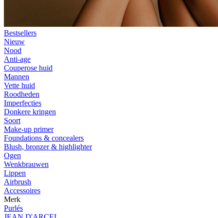
Bestsellers
Nieuw
Nood
Anti-age
Couperose huid
Mannen
Vette huid
Roodheden
Imperfecties
Donkere kringen
Soort
Make-up primer
Foundations & concealers
Blush, bronzer & highlighter
Ogen
Wenkbrauwen
Lippen
Airbrush
Accessoires
Merk
Purlés
JEAN D'ARCEL