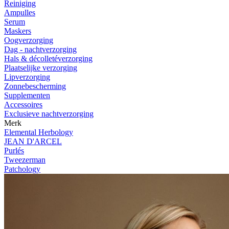
Reiniging
Ampulles
Serum
Maskers
Oogverzorging
Dag - nachtverzorging
Hals & décolletéverzorging
Plaatselijke verzorging
Lipverzorging
Zonnebescherming
Supplementen
Accessoires
Exclusieve nachtverzorging
Merk
Elemental Herbology
JEAN D'ARCEL
Purlés
Tweezerman
Patchology