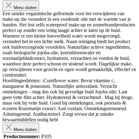
Menu sluiten
Een unieke veganistische gelformule voor het verwijderen van
make-up die verandert in een voedende olie met de warmte van je
handen. Het lost zelfs waterproof make-up en zonnebrandproducten
perfect op zonder een vettig laagje achter te laten op de huid.
Wanneer er een kleine hoeveelheid water wordt toegevoegd,
verandert het in een lichte melk. Naast reiniging biedt het product
ook huidverzorgende voordelen. Natuurlijke actieve ingrediënten,
zoals biologische jojoba-olie, korenbloemwater en
rozemarijnbladextract, hydrateren, verzachten en voeden de huid,
waardoor deze perfect schoon en stralend wordt. Dagelijkse make-
up verwijderen voor gezicht en ogen wordt gemakkelijk, effectief en
comfortabel.
Hoofdingrediënten:
-Cornflower water: Bevat vitamine c,
manganese & potassium. Natuurlijke antioxidant. Verzacht
ontstekingen – mag dus ook bij gevoelige huid Jojoba olie: Laat
geen vette film achter. Hydraterend & verzachtend . Mag bij droge,
maar ook bij vette huid. Goed bij ontstekingen, ook psoriasis &
eczeem Rozemarijn extract: Anti oxidant. Ontstekingsremmend.
Adstringerend. Antibacterieel. Zorgt ervoor dat je minder
bewaarmiddellen nodig hebt
Menu sluiten
Productnummer:
P105