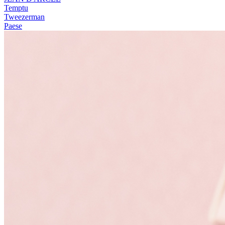
Temptu
Tweezerman
Paese