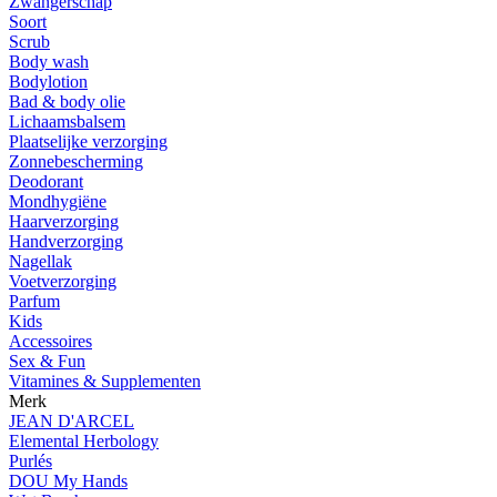
Zwangerschap
Soort
Scrub
Body wash
Bodylotion
Bad & body olie
Lichaamsbalsem
Plaatselijke verzorging
Zonnebescherming
Deodorant
Mondhygiëne
Haarverzorging
Handverzorging
Nagellak
Voetverzorging
Parfum
Kids
Accessoires
Sex & Fun
Vitamines & Supplementen
Merk
JEAN D'ARCEL
Elemental Herbology
Purlés
DOU My Hands