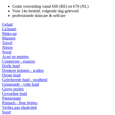
Gratis verzending vanaf €60 (BE) en €70 (NL)
Voor 14u besteld, volgende dag geleverd
professionele skincare & selfcare
Gelaat
Lichaam
Make-up
Mannen
Travel
Nieuw
Nood
Acné en puistjes
Couperose - rosacea
Doffe huid
Donkere kringen - wallen
Droge huid
Geïrriteerde huid - roodheid
Gemengde - vette huid
Grove poriën
Gevoelige huid
Pigmentatie
Rimpels - fijne lijntjes
Verlies aan elasticiteit
Soort