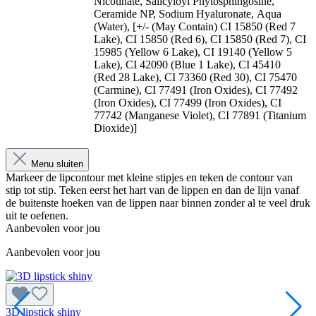
Nicotinate, Salicyloyl Phytosphingosine,
Ceramide NP, Sodium Hyaluronate,
Aqua
(Water), [+/- (May Contain) CI 15850 (Red 7
Lake), CI 15850 (Red 6), CI 15850 (Red 7),
CI
15985 (Yellow 6 Lake), CI 19140 (Yellow 5
Lake), CI 42090 (Blue 1 Lake), CI 45410
(Red
28 Lake), CI 73360 (Red 30), CI 75470
(Carmine), CI 77491 (Iron Oxides), CI 77492
(Iron
Oxides), CI 77499 (Iron Oxides), CI
77742 (Manganese Violet), CI 77891 (Titanium
Dioxide)]
Menu sluiten
Markeer de lipcontour met kleine stipjes en teken de contour van
stip tot stip. Teken eerst het hart van de lippen en dan de lijn vanaf
de buitenste hoeken van de lippen naar binnen zonder al te veel druk
uit te oefenen.
Aanbevolen voor jou
Aanbevolen voor jou
3D lipstick shiny
B