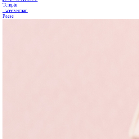
Temptu
Tweezerman
Paese