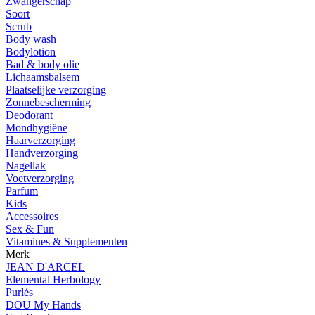
Zwangerschap
Soort
Scrub
Body wash
Bodylotion
Bad & body olie
Lichaamsbalsem
Plaatselijke verzorging
Zonnebescherming
Deodorant
Mondhygiëne
Haarverzorging
Handverzorging
Nagellak
Voetverzorging
Parfum
Kids
Accessoires
Sex & Fun
Vitamines & Supplementen
Merk
JEAN D'ARCEL
Elemental Herbology
Purlés
DOU My Hands