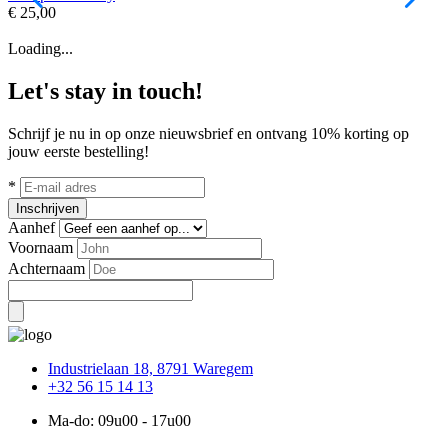
€ 25,00
€
Loading...
Let's stay in touch!
Schrijf je nu in op onze nieuwsbrief en ontvang 10% korting op
jouw eerste bestelling!
*
Inschrijven
Aanhef
Voornaam
Achternaam
Industrielaan 18, 8791 Waregem
+32 56 15 14 13
Ma-do: 09u00 - 17u00