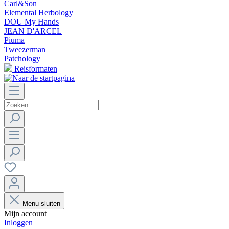
Carl&Son
Elemental Herbology
DOU My Hands
JEAN D'ARCEL
Piuma
Tweezerman
Patchology
Reisformaten
Menu sluiten
Mijn account
Inloggen