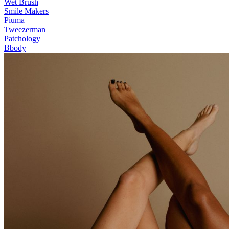
Wet Brush
Smile Makers
Piuma
Tweezerman
Patchology
Bbody