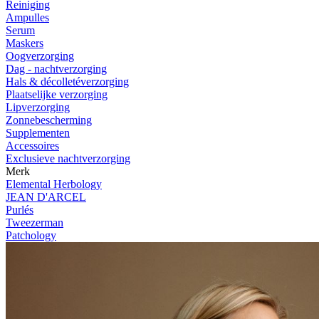
Reiniging
Ampulles
Serum
Maskers
Oogverzorging
Dag - nachtverzorging
Hals & décolletéverzorging
Plaatselijke verzorging
Lipverzorging
Zonnebescherming
Supplementen
Accessoires
Exclusieve nachtverzorging
Merk
Elemental Herbology
JEAN D'ARCEL
Purlés
Tweezerman
Patchology