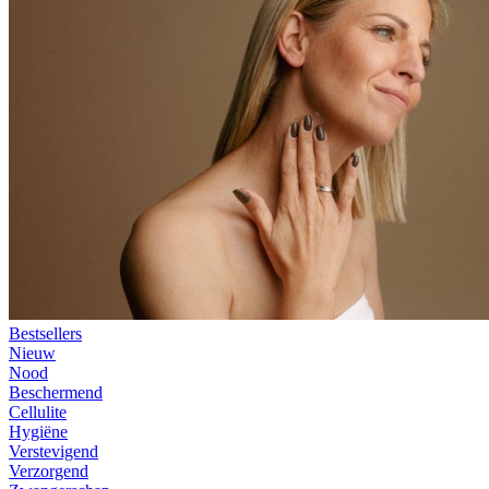
Bestsellers
Nieuw
Nood
Beschermend
Cellulite
Hygiëne
Verstevigend
Verzorgend