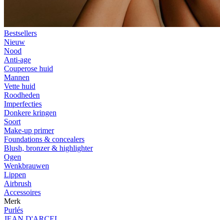
Bestsellers
Nieuw
Nood
Anti-age
Couperose huid
Mannen
Vette huid
Roodheden
Imperfecties
Donkere kringen
Soort
Make-up primer
Foundations & concealers
Blush, bronzer & highlighter
Ogen
Wenkbrauwen
Lippen
Airbrush
Accessoires
Merk
Purlés
JEAN D'ARCEL