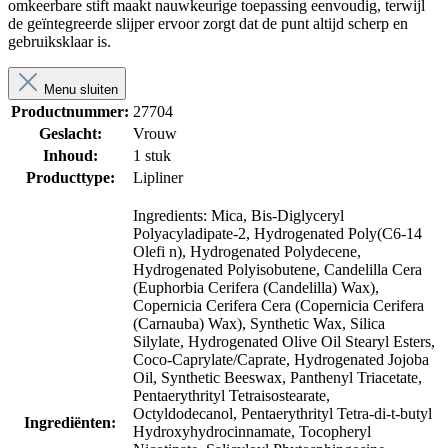
omkeerbare stift maakt nauwkeurige toepassing eenvoudig, terwijl
de geïntegreerde slijper ervoor zorgt dat de punt altijd scherp en
gebruiksklaar is.
Menu sluiten
Productnummer:
27704
Geslacht:
Vrouw
Inhoud:
1 stuk
Producttype:
Lipliner
Ingredients: Mica, Bis-Diglyceryl
Polyacyladipate-2, Hydrogenated Poly(C6-14
Olefi n),
Hydrogenated Polydecene,
Hydrogenated Polyisobutene, Candelilla Cera
(Euphorbia Ce
rifera (Candelilla) Wax),
Copernicia Cerifera Cera (Copernicia Cerifera
(Carnauba) Wax),
Synthetic Wax, Silica
Silylate, Hydrogenated Olive Oil Stearyl Esters,
Coco-Caprylate/Ca
prate, Hydrogenated Jojoba
Oil, Synthetic Beeswax, Panthenyl Triacetate,
Pentaerythrityl
Tetraisostearate,
Octyldodecanol, Pentaerythrityl Tetra-di-t-butyl
Ingrediënten:
Hydroxyhydrocinnamate,
Tocopheryl