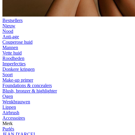
Bestsellers
Nieuw
Nood
Anti-age
Couperose huid
Mannen
Vette huid
Roodheden
Imperfecties
Donkere kringen
Soort
Make-up primer
Foundations & concealers
Blush, bronzer & highlighter
Ogen
Wenkbrauwen
Lippen
Airbrush
Accessoires
Merk
Purlés
JEAN D'ARCEL