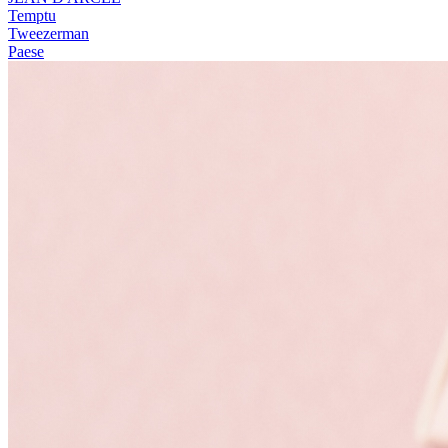
Temptu
Tweezerman
Paese