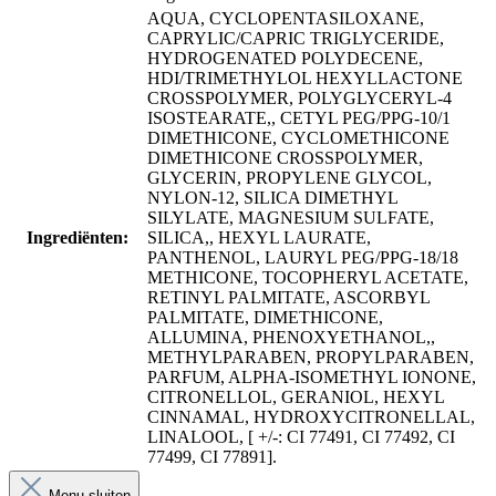
AQUA, CYCLOPENTASILOXANE,
CAPRYLIC/CAPRIC TRIGLYCERIDE,
HYDROGENATED POLYDECENE,
HDI/TRIMETHYLOL HEXYLLACTONE
CROSSPOLYMER, POLYGLYCERYL-4
ISOSTEARATE,, CETYL PEG/PPG-10/1
DIMETHICONE, CYCLOMETHICONE
DIMETHICONE CROSSPOLYMER,
GLYCERIN, PROPYLENE GLYCOL,
NYLON-12, SILICA DIMETHYL
SILYLATE, MAGNESIUM SULFATE,
Ingrediënten:
SILICA,, HEXYL LAURATE,
PANTHENOL, LAURYL PEG/PPG-18/18
METHICONE, TOCOPHERYL ACETATE,
RETINYL PALMITATE, ASCORBYL
PALMITATE, DIMETHICONE,
ALLUMINA, PHENOXYETHANOL,,
METHYLPARABEN, PROPYLPARABEN,
PARFUM, ALPHA-ISOMETHYL IONONE,
CITRONELLOL, GERANIOL, HEXYL
CINNAMAL, HYDROXYCITRONELLAL,
LINALOOL, [ +/-: CI 77491, CI 77492, CI
77499, CI 77891].
Menu sluiten