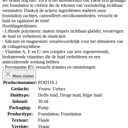
we helaas nog niet. Toch is het laboratorium van Paese erin geslaagd
een foundation te creëren die de tekenen van veroudering zichtbaar
vermindert. Dankzij de actieve ingrediënten matteert onze
foundation zachtjes, camoufleert onvolkomenheden, verzacht de
huid en egaliseert de teint!
Hoofdingrediënten:
- Liftende polymeren: maken rimpels zichtbaar gladder, verstevigen
de huid en verbeteren de elasticiteit
- Silicium en magnesium: verantwoordelijk voor het stimuleren van
de collageensynthese
- Vitamine A, E en C: een complex van zeer regenererende,
hydraterende vitamines die de huid verhelderen en een
antioxiderende werking hebben
- Provitamine B5: verzacht irritaties en ontstekingen
Menu sluiten
Productnummer:
POD116.1
Geslacht:
Vrouw
, Unisex
Huidtype:
Doffe huid
, Droge huid
, Rijpe huid
Inhoud:
30 ml
Packaging:
Pomp
Producttype:
Foundation
, Foundation
Textuur:
Fluide
Vereiste:
Vegan