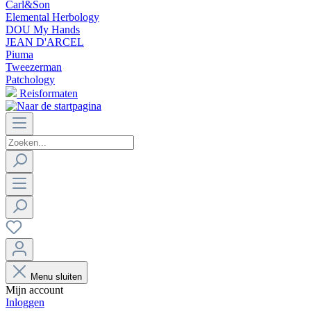
Carl&Son
Elemental Herbology
DOU My Hands
JEAN D'ARCEL
Piuma
Tweezerman
Patchology
Reisformaten
Menu sluiten
Mijn account
Inloggen