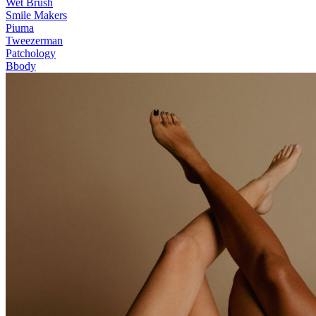
Wet Brush
Smile Makers
Piuma
Tweezerman
Patchology
Bbody