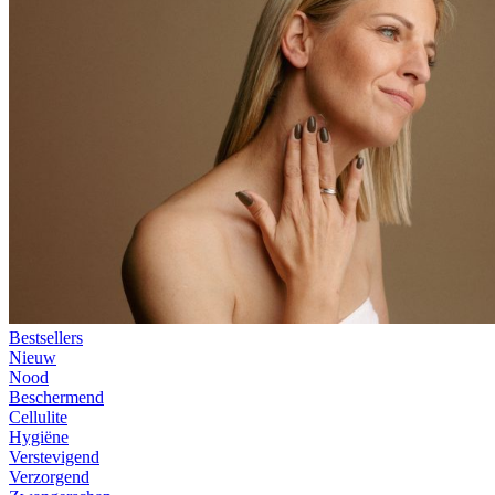
Bestsellers
Nieuw
Nood
Beschermend
Cellulite
Hygiëne
Verstevigend
Verzorgend