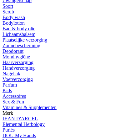
Zwangerschap
Soort
Scrub
Body wash
Bodylotion
Bad & body olie
Lichaamsbalsem
Plaatselijke verzorging
Zonnebescherming
Deodorant
Mondhygiëne
Haarverzorging
Handverzorging
Nagellak
Voetverzorging
Parfum
Kids
Accessoires
Sex & Fun
Vitamines & Supplementen
Merk
JEAN D'ARCEL
Elemental Herbology
Purlés
DOU My Hands