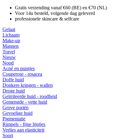
Gratis verzending vanaf €60 (BE) en €70 (NL)
Voor 14u besteld, volgende dag geleverd
professionele skincare & selfcare
Gelaat
Lichaam
Make-up
Mannen
Travel
Nieuw
Nood
Acné en puistjes
Couperose - rosacea
Doffe huid
Donkere kringen - wallen
Droge huid
Geïrriteerde huid - roodheid
Gemengde - vette huid
Grove poriën
Gevoelige huid
Pigmentatie
Rimpels - fijne lijntjes
Verlies aan elasticiteit
Soort